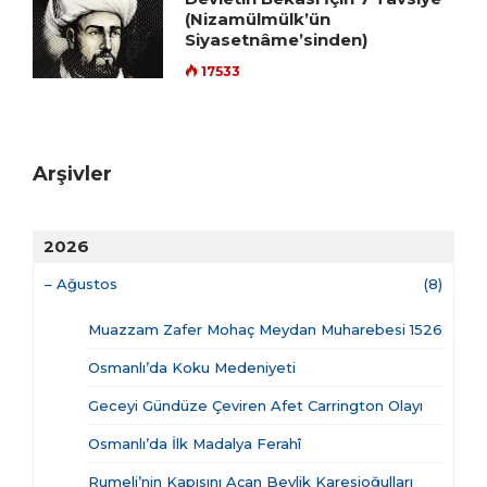
(Nizamülmülk’ün
Siyasetnâme’sinden)
17533
Arşivler
2026
–
Ağustos
(8)
Muazzam Zafer Mohaç Meydan Muharebesi 1526
Osmanlı’da Koku Medeniyeti
Geceyi Gündüze Çeviren Afet Carrington Olayı
Osmanlı’da İlk Madalya Ferahî
Rumeli’nin Kapısını Açan Beylik Karesioğulları