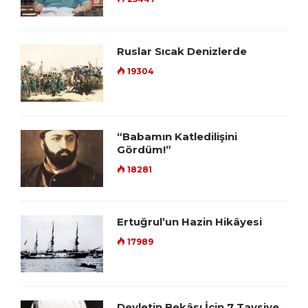
Ruslar Sıcak Denizlerde
19304
“Babamın Katledilişini
Gördüm!”
18281
Ertuğrul’un Hazin Hikâyesi
17989
Devletin Bekâsı İçin 7 Tavsiye