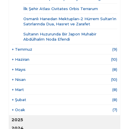
İlk Şehir Atlası Civitates Orbis Terrarum
Osmanlı Hanedan Mektupları-2 Hürrem Sultan’ın
Satırlarında Dua, Hasret ve Zarafet
Sultanın Huzurunda Bir Japon Muhabir
Abdülhalim Noda Efendi
+
Temmuz
(9)
+
Haziran
(10)
+
Mayıs
(8)
+
Nisan
(10)
+
Mart
(8)
+
Şubat
(8)
+
Ocak
(7)
2025
2024