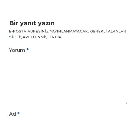
Bir yanıt yazın
E-POSTA ADRESINIZ YAYINLANMAYACAK.
GEREKLI ALANLAR
*
ILE IŞARETLENMIŞLERDIR
Yorum
*
Ad
*