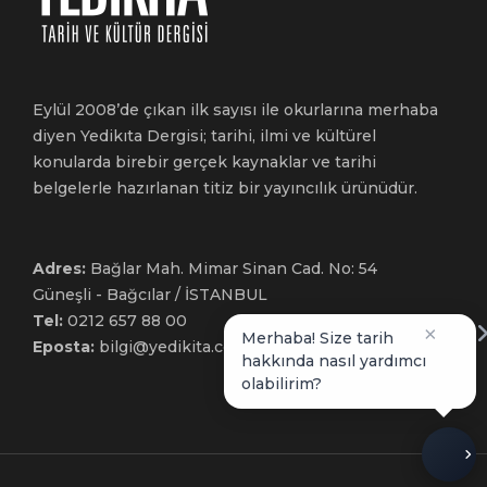
Eylül 2008’de çıkan ilk sayısı ile okurlarına merhaba
diyen Yedikıta Dergisi; tarihi, ilmi ve kültürel
konularda birebir gerçek kaynaklar ve tarihi
belgelerle hazırlanan titiz bir yayıncılık ürünüdür.
Adres:
Bağlar Mah. Mimar Sinan Cad. No: 54
Güneşli - Bağcılar / İSTANBUL
Tel:
0212 657 88 00
×
Merhaba! Size tarih
Eposta:
bilgi@yedikita.com.tr
hakkında nasıl yardımcı
olabilirim?