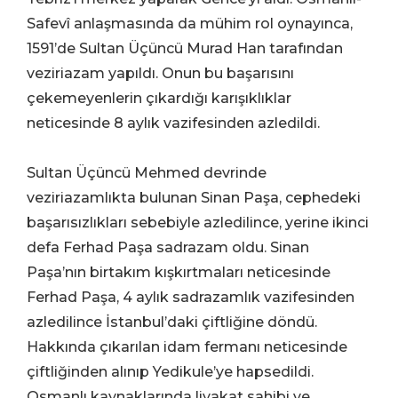
Safevî anlaşmasında da mühim rol oynayınca,
1591’de Sultan Üçüncü Murad Han tarafından
veziriazam yapıldı. Onun bu başarısını
çekemeyenlerin çıkardığı karışıklıklar
neticesinde 8 aylık vazifesinden azledildi.
Sultan Üçüncü Mehmed devrinde
veziriazamlıkta bulunan Sinan Paşa, cephedeki
başarısızlıkları sebebiyle azledilince, yerine ikinci
defa Ferhad Paşa sadrazam oldu. Sinan
Paşa’nın birtakım kışkırtmaları neticesinde
Ferhad Paşa, 4 aylık sadrazamlık vazifesinden
azledilince İstanbul’daki çiftliğine döndü.
Hakkında çıkarılan idam fermanı neticesinde
çiftliğinden alınıp Yedikule’ye hapsedildi.
Osmanlı kaynaklarında liyakat sahibi ve