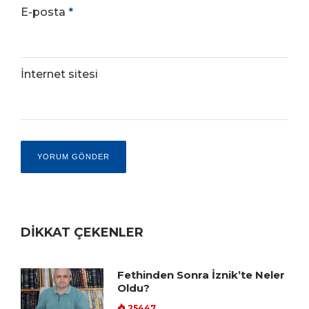
E-posta
*
İnternet sitesi
DİKKAT ÇEKENLER
Fethinden Sonra İznik’te Neler
Oldu?
25447