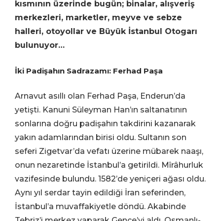
kısmının üzerinde bugün; binalar, alışveriş
merkezleri, marketler, meyve ve sebze
halleri, otoyollar ve Büyük İstanbul Otogarı
bulunuyor…
İki Padişahın Sadrazamı: Ferhad Paşa
Arnavut asıllı olan Ferhad Paşa, Enderun’da
yetişti. Kanuni Süleyman Han’ın saltanatının
sonlarına doğru padişahın takdirini kazanarak
yakın adamlarından birisi oldu. Sultanın son
seferi Zigetvar’da vefatı üzerine mübarek naaşı,
onun nezaretinde İstanbul’a getirildi. Mîrâhurluk
vazifesinde bulundu. 1582’de yeniçeri ağası oldu.
Aynı yıl serdar tayin edildiği İran seferinden,
İstanbul’a muvaffakiyetle döndü. Akabinde
Tebriz’i merkez yaparak Gence’yi aldı. Osmanlı-