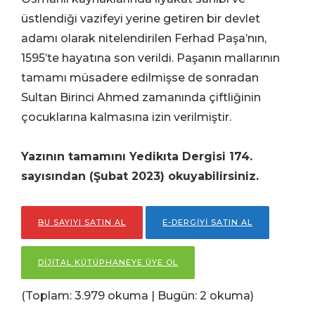
üstlendiği vazifeyi yerine getiren bir devlet
adamı olarak nitelendirilen Ferhad Paşa’nın,
1595’te hayatına son verildi. Paşanın mallarının
tamamı müsadere edilmişse de sonradan
Sultan Birinci Ahmed zamanında çiftliğinin
çocuklarına kalmasına izin verilmiştir.
Yazının tamamını Yedikıta Dergisi 174.
sayısından (Şubat 2023) okuyabilirsiniz.
BU SAYIYI SATIN AL
E-DERGİYİ SATIN AL
DİJİTAL KÜTÜPHANEYE ÜYE OL
(Toplam: 3.979 okuma | Bugün: 2 okuma)