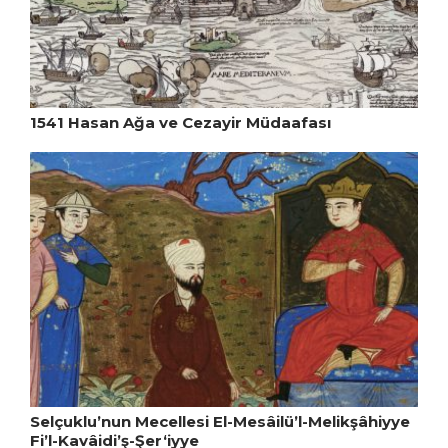
1541 Hasan Ağa ve Cezayir Müdaafası
Selçuklu’nun Mecellesi El-Mesâilü’l-Melikşâhiyye
Fi’l-Kavâidi’ş-Şer‘iyye