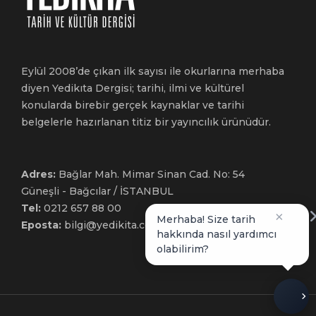
Eylül 2008’de çıkan ilk sayısı ile okurlarına merhaba
diyen Yedikıta Dergisi; tarihi, ilmi ve kültürel
konularda birebir gerçek kaynaklar ve tarihi
belgelerle hazırlanan titiz bir yayıncılık ürünüdür.
Adres:
Bağlar Mah. Mimar Sinan Cad. No: 54
Güneşli - Bağcılar / İSTANBUL
Tel:
0212 657 88 00
×
Merhaba! Size tarih
Eposta:
bilgi@yedikita.com.tr
hakkında nasıl yardımcı
olabilirim?