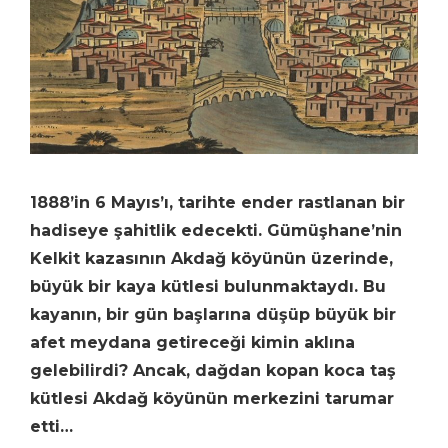
1888’in 6 Mayıs’ı, tarihte ender rastlanan bir
hadiseye şahitlik edecekti. Gümüşhane’nin
Kelkit kazasının Akdağ köyünün üzerinde,
büyük bir kaya kütlesi bulunmaktaydı. Bu
kayanın, bir gün başlarına düşüp büyük bir
afet meydana getireceği kimin aklına
gelebilirdi? Ancak, dağdan kopan koca taş
kütlesi Akdağ köyünün merkezini tarumar
etti…