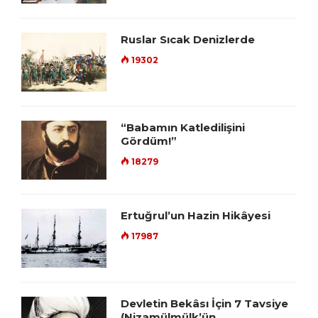
Ruslar Sıcak Denizlerde
19302
“Babamın Katledilişini
Gördüm!”
18279
Ertuğrul’un Hazin Hikâyesi
17987
Devletin Bekâsı İçin 7 Tavsiye
(Nizamülmülk’ün