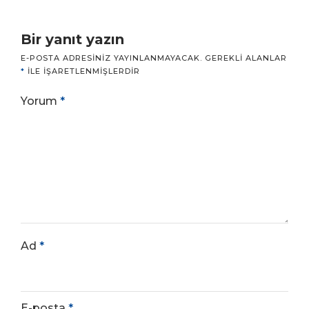
Bir yanıt yazın
E-POSTA ADRESINIZ YAYINLANMAYACAK.
GEREKLI ALANLAR
*
ILE IŞARETLENMIŞLERDIR
Yorum
*
Ad
*
E-posta
*