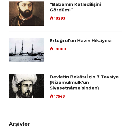
“Babamın Katledilişini
Gördüm!”
18293
Ertuğrul’un Hazin Hikâyesi
18000
Devletin Bekâsı İçin 7 Tavsiye
(Nizamülmülk’ün
Siyasetnâme’sinden)
17543
Arşivler