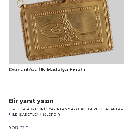
Osmanlı’da İlk Madalya Ferahî
Bir yanıt yazın
E-POSTA ADRESINIZ YAYINLANMAYACAK.
GEREKLI ALANLAR
*
ILE IŞARETLENMIŞLERDIR
Yorum
*