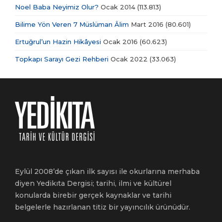
Noel Baba Neyimiz Olur?
Ocak 2014
(113.813)
Bilime Yön Veren 7 Müslüman Âlim
Mart 2016
(80.601)
Ertuğrul’un Hazin Hikâyesi
Ocak 2016
(60.623)
Topkapı Sarayı Gezi Rehberi
Ocak 2022
(33.063)
Eylül 2008’de çıkan ilk sayısı ile okurlarına merhaba
diyen Yedikıta Dergisi; tarihi, ilmi ve kültürel
konularda birebir gerçek kaynaklar ve tarihi
belgelerle hazırlanan titiz bir yayıncılık ürünüdür.