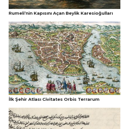
Rumeli’nin Kapısını Açan Beylik Karesioğulları
İlk Şehir Atlası Civitates Orbis Terrarum