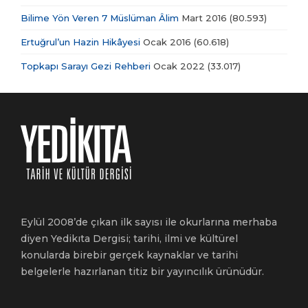
Bilime Yön Veren 7 Müslüman Âlim
Mart 2016
(80.593)
Ertuğrul’un Hazin Hikâyesi
Ocak 2016
(60.618)
Topkapı Sarayı Gezi Rehberi
Ocak 2022
(33.017)
Eylül 2008’de çıkan ilk sayısı ile okurlarına merhaba
diyen Yedikıta Dergisi; tarihi, ilmi ve kültürel
konularda birebir gerçek kaynaklar ve tarihi
belgelerle hazırlanan titiz bir yayıncılık ürünüdür.