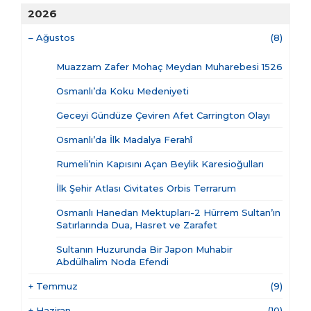
2026
–
Ağustos
(8)
Muazzam Zafer Mohaç Meydan Muharebesi 1526
Osmanlı’da Koku Medeniyeti
Geceyi Gündüze Çeviren Afet Carrington Olayı
Osmanlı’da İlk Madalya Ferahî
Rumeli’nin Kapısını Açan Beylik Karesioğulları
İlk Şehir Atlası Civitates Orbis Terrarum
Osmanlı Hanedan Mektupları-2 Hürrem Sultan’ın
Satırlarında Dua, Hasret ve Zarafet
Sultanın Huzurunda Bir Japon Muhabir
Abdülhalim Noda Efendi
+
Temmuz
(9)
+
Haziran
(10)