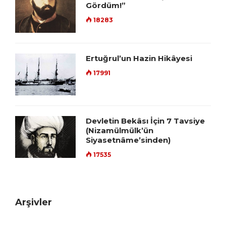
Gördüm!”
18283
Ertuğrul’un Hazin Hikâyesi
17991
Devletin Bekâsı İçin 7 Tavsiye
(Nizamülmülk’ün
Siyasetnâme’sinden)
17535
Arşivler