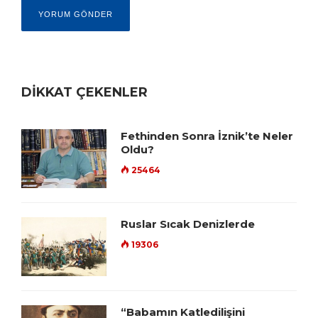
DİKKAT ÇEKENLER
Fethinden Sonra İznik’te Neler
Oldu?
25464
Ruslar Sıcak Denizlerde
19306
“Babamın Katledilişini