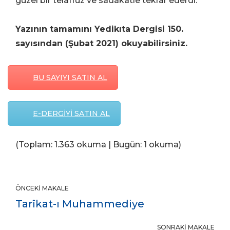
güzel bir telaffuz ve sadakatle tekrar ederdi.”
Yazının tamamını Yedikıta Dergisi 150.
sayısından (Şubat 2021) okuyabilirsiniz.
BU SAYIYI SATIN AL
E-DERGİYİ SATIN AL
(Toplam: 1.363 okuma | Bugün: 1 okuma)
ÖNCEKI MAKALE
Tarîkat-ı Muhammediye
SONRAKI MAKALE