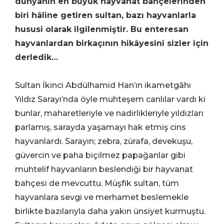
dünyanın en büyük hayvanat bahçelerinden
biri hâline getiren sultan, bazı hayvanlarla
hususi olarak ilgilenmiştir. Bu enteresan
hayvanlardan birkaçının hikâyesini sizler için
derledik…
Sultan İkinci Abdülhamid Han’ın ikametgâhı
Yıldız Sarayı’nda öyle muhteşem canlılar vardı ki
bunlar, maharetleriyle ve nadirlikleriyle yıldızları
parlamış, sarayda yaşamayı hak etmiş cins
hayvanlardı. Sarayın; zebra, zürafa, devekuşu,
güvercin ve paha biçilmez papağanlar gibi
muhtelif hayvanların beslendiği bir hayvanat
bahçesi de mevcuttu. Müşfik sultan, tüm
hayvanlara sevgi ve merhamet beslemekle
birlikte bazılarıyla daha yakın ünsiyet kurmuştu.