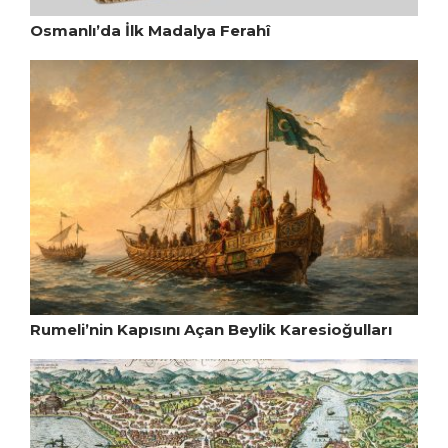
Osmanlı’da İlk Madalya Ferahî
Rumeli’nin Kapısını Açan Beylik Karesioğulları