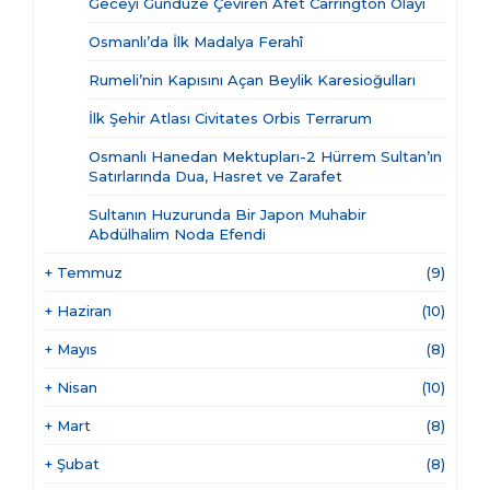
Geceyi Gündüze Çeviren Afet Carrington Olayı
Osmanlı’da İlk Madalya Ferahî
Rumeli’nin Kapısını Açan Beylik Karesioğulları
İlk Şehir Atlası Civitates Orbis Terrarum
Osmanlı Hanedan Mektupları-2 Hürrem Sultan’ın
Satırlarında Dua, Hasret ve Zarafet
Sultanın Huzurunda Bir Japon Muhabir
Abdülhalim Noda Efendi
+
Temmuz
(9)
+
Haziran
(10)
+
Mayıs
(8)
+
Nisan
(10)
+
Mart
(8)
+
Şubat
(8)