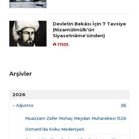
Devletin Bekâsı İçin 7 Tavsiye
(Nizamülmülk’ün
Siyasetnâme’sinden)
17535
Arşivler
2026
–
Ağustos
(8)
Muazzam Zafer Mohaç Meydan Muharebesi 1526
Osmanlı’da Koku Medeniyeti