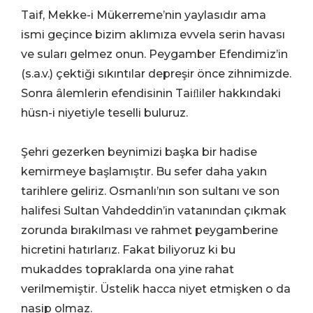
Taif, Mekke-i Mükerreme’nin yaylasıdır ama
ismi geçince bizim aklımıza evvela serin havası
ve suları gelmez onun. Peygamber Efendimiz’in
(s.a.v.) çektiği sıkıntılar depreşir önce zihnimizde.
Sonra âlemlerin efendisinin Taiﬂiler hakkındaki
hüsn-i niyetiyle teselli buluruz.
Şehri gezerken beynimizi başka bir hadise
kemirmeye başlamıştır. Bu sefer daha yakın
tarihlere geliriz. Osmanlı’nın son sultanı ve son
halifesi Sultan Vahdeddin’in vatanından çıkmak
zorunda bırakılması ve rahmet peygamberine
hicretini hatırlarız. Fakat biliyoruz ki bu
mukaddes topraklarda ona yine rahat
verilmemiştir. Üstelik hacca niyet etmişken o da
nasip olmaz.