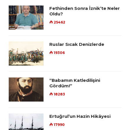
Fethinden Sonra İznik’te Neler
Oldu?
25462
Ruslar Sıcak Denizlerde
19306
“Babamın Katledilişini
Gördüm!”
18283
Ertuğrul’un Hazin Hikâyesi
17990