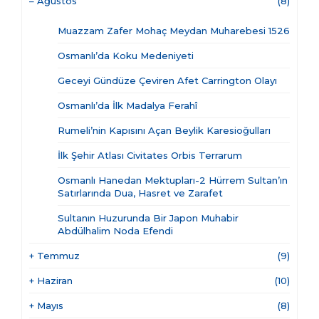
–
Ağustos
(8)
Muazzam Zafer Mohaç Meydan Muharebesi 1526
Osmanlı’da Koku Medeniyeti
Geceyi Gündüze Çeviren Afet Carrington Olayı
Osmanlı’da İlk Madalya Ferahî
Rumeli’nin Kapısını Açan Beylik Karesioğulları
İlk Şehir Atlası Civitates Orbis Terrarum
Osmanlı Hanedan Mektupları-2 Hürrem Sultan’ın
Satırlarında Dua, Hasret ve Zarafet
Sultanın Huzurunda Bir Japon Muhabir
Abdülhalim Noda Efendi
+
Temmuz
(9)
+
Haziran
(10)
+
Mayıs
(8)