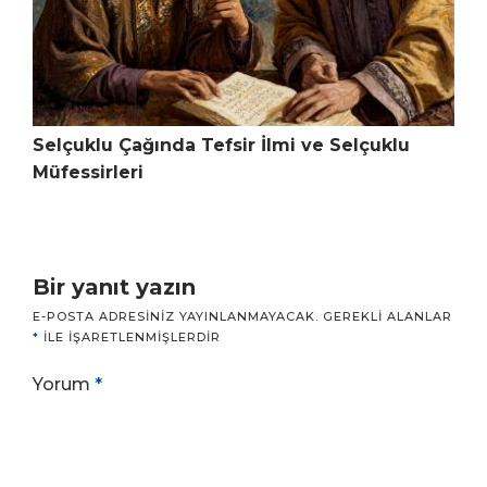
Selçuklu Çağında Tefsir İlmi ve Selçuklu
Müfessirleri
Bir yanıt yazın
E-POSTA ADRESINIZ YAYINLANMAYACAK.
GEREKLI ALANLAR
*
ILE IŞARETLENMIŞLERDIR
Yorum
*