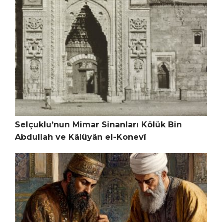
Selçuklu’nun Mimar Sinanları Kölük Bin
Abdullah ve Kâlûyân el-Konevî