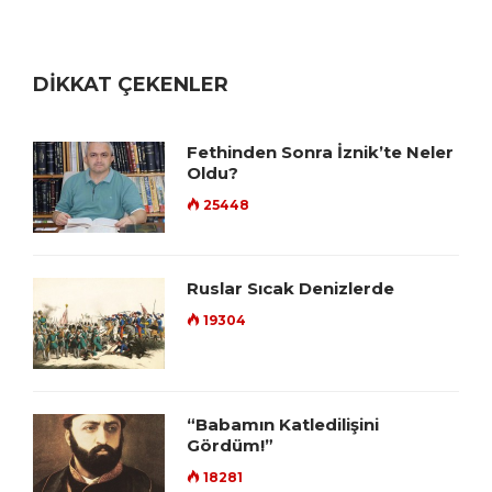
DİKKAT ÇEKENLER
Fethinden Sonra İznik’te Neler
Oldu?
25448
Ruslar Sıcak Denizlerde
19304
“Babamın Katledilişini
Gördüm!”
18281