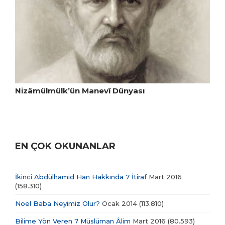
Nizâmülmülk’ün Manevî Dünyası
EN ÇOK OKUNANLAR
İkinci Abdülhamid Han Hakkında 7 İtiraf
Mart 2016
(158.310)
Noel Baba Neyimiz Olur?
Ocak 2014
(113.810)
Bilime Yön Veren 7 Müslüman Âlim
Mart 2016
(80.593)