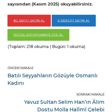
sayısından (Kasım
2025) okuyabilirsiniz.
BU SAYIYI SATIN AL
E-DERGİYİ SATIN AL
DİJİTAL KÜTÜPHANEYE ÜYE OL
(Toplam: 218 okuma | Bugün: 1 okuma)
ÖNCEKI MAKALE
Batılı Seyyahların Gözüyle Osmanlı
Kadını
SONRAKI MAKALE
Yavuz Sultan Selim Han’ın Âlim
Dostu Molla Halîmî Çelebi