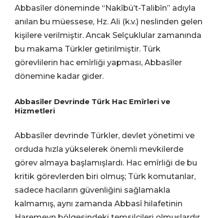
Abbasîler döneminde “Nakîbü’t-Talibîn” adıyla
anılan bu müessese, Hz. Ali (k.v.) neslinden gelen
kişilere verilmiştir. Ancak Selçuklular zamanında
bu makama Türkler getirilmiştir. Türk
görevlilerin hac emîrliği yapması, Abbasîler
dönemine kadar gider.
Abbasîler Devrinde Türk Hac Emîrleri ve
Hizmetleri
Abbasîler devrinde Türkler, devlet yönetimi ve
orduda hızla yükselerek önemli mevkilerde
görev almaya başlamışlardı. Hac emîrliği de bu
kritik görevlerden biri olmuş; Türk komutanlar,
sadece hacıların güvenliğini sağlamakla
kalmamış, aynı zamanda Abbasî hilafetinin
Haremeyn bölgesindeki temsilcileri olmuşlardır.