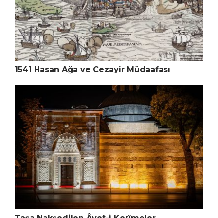
1541 Hasan Ağa ve Cezayir Müdaafası
Taşa Nakşedilen Âyet-i Kerîmeler