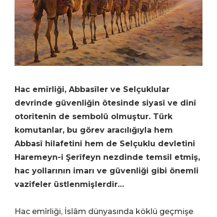
Hac emîrliği, Abbasîler ve Selçuklular
devrinde güvenliğin ötesinde siyasî ve dinî
otoritenin de sembolü olmuştur. Türk
komutanlar, bu görev aracılığıyla hem
Abbasî hilafetini hem de Selçuklu devletini
Haremeyn-i Şerîfeyn nezdinde temsil etmiş,
hac yollarının imarı ve güvenliği gibi önemli
vazifeler üstlenmişlerdir…
Hac emîrliği, İslâm dünyasında köklü geçmişe