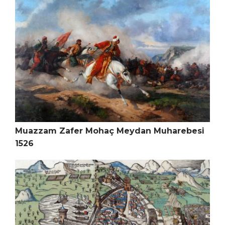
Muazzam Zafer Mohaç Meydan Muharebesi
1526