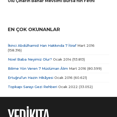
Ulu Çınarın Bahar Mevsimi Bursa’nın Fethi
EN ÇOK OKUNANLAR
İkinci Abdülhamid Han Hakkında 7 İtiraf
Mart 2016
(158.316)
Noel Baba Neyimiz Olur?
Ocak 2014
(113.813)
Bilime Yön Veren 7 Müslüman Âlim
Mart 2016
(80.599)
Ertuğrul’un Hazin Hikâyesi
Ocak 2016
(60.621)
Topkapı Sarayı Gezi Rehberi
Ocak 2022
(33.052)