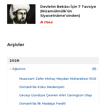
Devletin Bekâsı İçin 7 Tavsiye
(Nizamülmülk’ün
Siyasetnâme’sinden)
17540
Arşivler
2026
–
Ağustos
(8)
Muazzam Zafer Mohaç Meydan Muharebesi 1526
Osmanlı’da Koku Medeniyeti
Geceyi Gündüze Çeviren Afet Carrington Olayı
Osmanlı’da İlk Madalya Ferahî