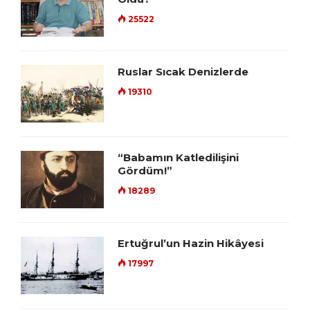
25522
Ruslar Sıcak Denizlerde
19310
“Babamın Katledilişini
Gördüm!”
18289
Ertuğrul’un Hazin Hikâyesi
17997