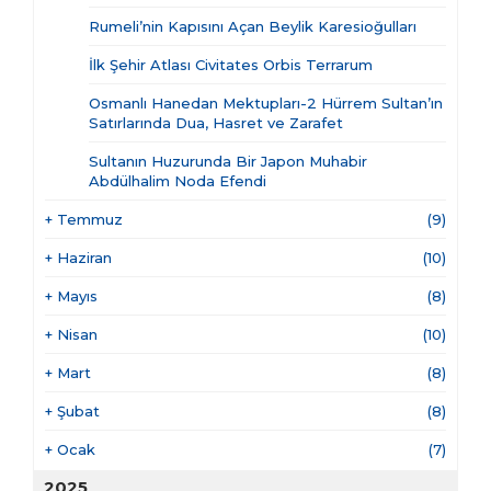
Rumeli’nin Kapısını Açan Beylik Karesioğulları
İlk Şehir Atlası Civitates Orbis Terrarum
Osmanlı Hanedan Mektupları-2 Hürrem Sultan’ın
Satırlarında Dua, Hasret ve Zarafet
Sultanın Huzurunda Bir Japon Muhabir
Abdülhalim Noda Efendi
+
Temmuz
(9)
+
Haziran
(10)
+
Mayıs
(8)
+
Nisan
(10)
+
Mart
(8)
+
Şubat
(8)
+
Ocak
(7)
2025