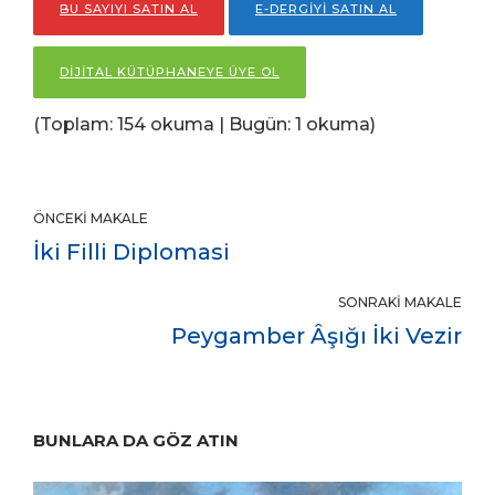
BU SAYIYI SATIN AL
E-DERGİYİ SATIN AL
DİJİTAL KÜTÜPHANEYE ÜYE OL
(Toplam: 154 okuma | Bugün: 1 okuma)
ÖNCEKI MAKALE
İki Filli Diplomasi
SONRAKI MAKALE
Peygamber Âşığı İki Vezir
BUNLARA DA GÖZ ATIN