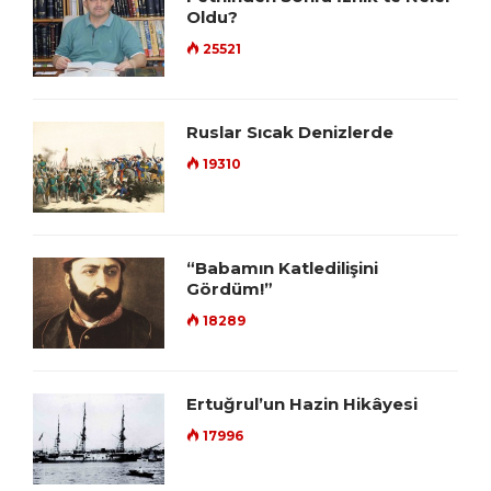
Oldu?
25521
Ruslar Sıcak Denizlerde
19310
“Babamın Katledilişini
Gördüm!”
18289
Ertuğrul’un Hazin Hikâyesi
17996