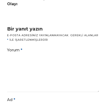
Olayı
Bir yanıt yazın
E-POSTA ADRESINIZ YAYINLANMAYACAK.
GEREKLI ALANLAR
*
ILE IŞARETLENMIŞLERDIR
Yorum
*
Ad
*