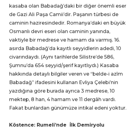
kasaba olan Babadağ’daki bir diğer önemli eser
de Gazi Ali Paşa Camii’dir. Paşanın türbesi de
caminin haziresindedir. Romanya’daki en büyük
Osmanlı devri eseri olan caminin yanında,
vaktiyle bir medrese ve hamam da varmış. 16.
asırda Babadağ’da kayıtlı seyyidlerin adedi, 10
civarındaydı. (Aynı tarihlerde Silistre’de 586,
Şumnu’da 654 seyyid/şerif kayıtlıydı.) Kasaba
hakkında detaylı bilgiler veren ve “belde-i azîm
Babadağ” ifadesini kullanan Evliya Çelebi’nin
yazdığına göre burada ayrıca 3 medrese, 10
mektep, 8 han, 4 hamam ve 11 dergâh vardı.
Fakat bunlardan günümüze intikal edeni yoktur.
Köstence: Rumeli’nde İlk Demiryolu