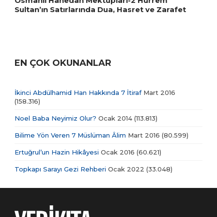
Osmanlı Hanedan Mektupları-2 Hürrem
Sultan’ın Satırlarında Dua, Hasret ve Zarafet
EN ÇOK OKUNANLAR
İkinci Abdülhamid Han Hakkında 7 İtiraf
Mart 2016
(158.316)
Noel Baba Neyimiz Olur?
Ocak 2014
(113.813)
Bilime Yön Veren 7 Müslüman Âlim
Mart 2016
(80.599)
Ertuğrul’un Hazin Hikâyesi
Ocak 2016
(60.621)
Topkapı Sarayı Gezi Rehberi
Ocak 2022
(33.048)