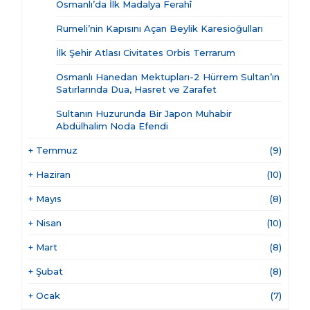
Osmanlı’da İlk Madalya Ferahî
Rumeli’nin Kapısını Açan Beylik Karesioğulları
İlk Şehir Atlası Civitates Orbis Terrarum
Osmanlı Hanedan Mektupları-2 Hürrem Sultan’ın
Satırlarında Dua, Hasret ve Zarafet
Sultanın Huzurunda Bir Japon Muhabir
Abdülhalim Noda Efendi
+
Temmuz
(9)
+
Haziran
(10)
+
Mayıs
(8)
+
Nisan
(10)
+
Mart
(8)
+
Şubat
(8)
+
Ocak
(7)