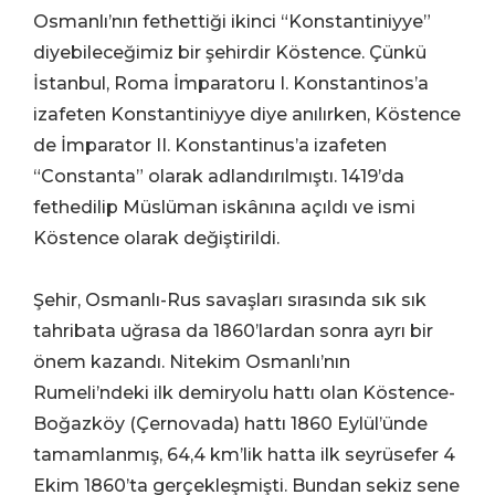
Osmanlı’nın fethettiği ikinci “Konstantiniyye”
diyebileceğimiz bir şehirdir Köstence. Çünkü
İstanbul, Roma İmparatoru I. Konstantinos’a
izafeten Konstantiniyye diye anılırken, Köstence
de İmparator II. Konstantinus’a izafeten
“Constanta” olarak adlandırılmıştı. 1419’da
fethedilip Müslüman iskânına açıldı ve ismi
Köstence olarak değiştirildi.
Şehir, Osmanlı-Rus savaşları sırasında sık sık
tahribata uğrasa da 1860’lardan sonra ayrı bir
önem kazandı. Nitekim Osmanlı’nın
Rumeli’ndeki ilk demiryolu hattı olan Köstence-
Boğazköy (Çernovada) hattı 1860 Eylül’ünde
tamamlanmış, 64,4 km’lik hatta ilk seyrüsefer 4
Ekim 1860’ta gerçekleşmişti. Bundan sekiz sene