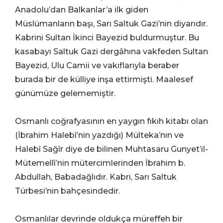
Anadolu’dan Balkanlar’a ilk giden
Müslümanların başı, Sarı Saltuk Gazi’nin diyarıdır.
Kabrini Sultan İkinci Bayezid buldurmuştur. Bu
kasabayı Saltuk Gazi dergâhına vakfeden Sultan
Bayezid, Ulu Camii ve vakıflarıyla beraber
burada bir de külliye inşa ettirmişti. Maalesef
günümüze gelememiştir.
Osmanlı coğrafyasının en yaygın fıkıh kitabı olan
(İbrahim Halebî’nin yazdığı) Mülteka’nın ve
Halebî Sağîr diye de bilinen Muhtasaru Gunyet’il-
Mütemellî’nin mütercimlerinden İbrahim b.
Abdullah, Babadağlıdır. Kabri, Sarı Saltuk
Türbesi’nin bahçesindedir.
Osmanlılar devrinde oldukça müreffeh bir