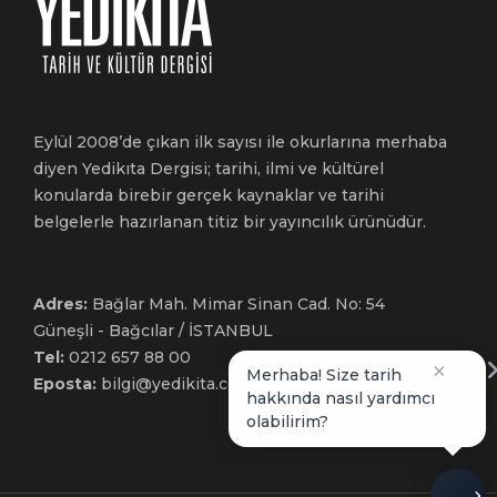
Eylül 2008’de çıkan ilk sayısı ile okurlarına merhaba
diyen Yedikıta Dergisi; tarihi, ilmi ve kültürel
konularda birebir gerçek kaynaklar ve tarihi
belgelerle hazırlanan titiz bir yayıncılık ürünüdür.
Adres:
Bağlar Mah. Mimar Sinan Cad. No: 54
Güneşli - Bağcılar / İSTANBUL
Tel:
0212 657 88 00
×
Merhaba! Size tarih
Eposta:
bilgi@yedikita.com.tr
hakkında nasıl yardımcı
olabilirim?