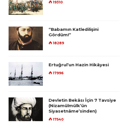
19310
“Babamın Katledilişini
Gördüm!”
18289
Ertuğrul’un Hazin Hikâyesi
17996
Devletin Bekâsı İçin 7 Tavsiye
(Nizamülmülk’ün
Siyasetnâme’sinden)
17540