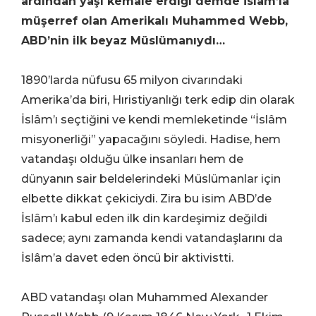
ardından yaşı kemale erdiği demde İslâm’la
müşerref olan Amerikalı Muhammed Webb,
ABD’nin ilk beyaz Müslümanıydı…
1890’larda nüfusu 65 milyon civarındaki
Amerika’da biri, Hıristiyanlığı terk edip din olarak
İslâm’ı seçtiğini ve kendi memleketinde “İslâm
misyonerliği” yapacağını söyledi. Hadise, hem
vatandaşı olduğu ülke insanları hem de
dünyanın sair beldelerindeki Müslümanlar için
elbette dikkat çekiciydi. Zira bu isim ABD’de
İslâm’ı kabul eden ilk din kardeşimiz değildi
sadece; aynı zamanda kendi vatandaşlarını da
İslâm’a davet eden öncü bir aktivistti.
ABD vatandaşı olan Muhammed Alexander