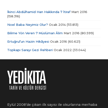
İkinci Abdülhamid Han Hakkında 7 İtiraf
Mart 2016
(158.316)
Noel Baba Neyimiz Olur?
Ocak 2014
(113.813)
Bilime Yön Veren 7 Müslüman Âlim
Mart 2016
(80.599)
Ertuğrul’un Hazin Hikâyesi
Ocak 2016
(60.621)
Topkapı Sarayı Gezi Rehberi
Ocak 2022
(33.044)
Eylül 2008’de çıkan ilk sayısı ile okurlarına merhaba