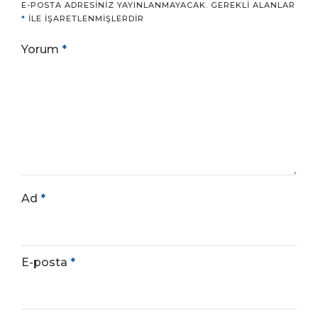
E-POSTA ADRESINIZ YAYINLANMAYACAK.
GEREKLI ALANLAR
*
ILE IŞARETLENMIŞLERDIR
Yorum
*
Ad
*
E-posta
*