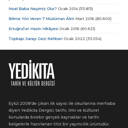
Noel Baba Neyimiz Olur?
Ocak 2014
(113.813)
Bilime Yön Veren 7 Müslüman Âlim
Mart 2016
(80.600)
Ertuğrul’un Hazin Hikâyesi
Ocak 2016
(60.621)
Topkapı Sarayı Gezi Rehberi
Ocak 2022
(33.054)
Eylül 2008’de çıkan ilk sayısı ile okurlarına merhaba
diyen Yedikıta Dergisi; tarihi, ilmi ve kültürel
konularda birebir gerçek kaynaklar ve tarihi
belgelerle hazırlanan titiz bir yayıncılık ürünüdür.