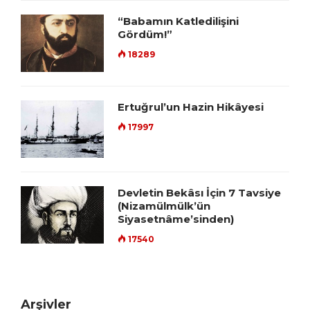
“Babamın Katledilişini
Gördüm!”
18289
Ertuğrul’un Hazin Hikâyesi
17997
Devletin Bekâsı İçin 7 Tavsiye
(Nizamülmülk’ün
Siyasetnâme’sinden)
17540
Arşivler