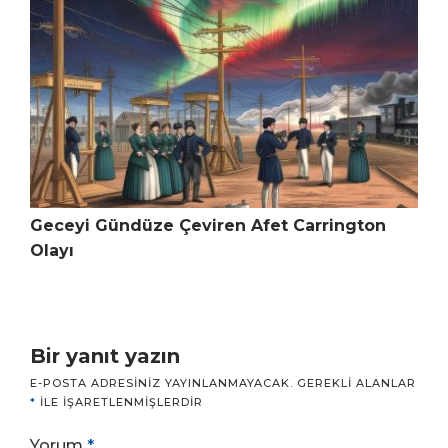
Geceyi Gündüze Çeviren Afet Carrington
Olayı
Bir yanıt yazın
E-POSTA ADRESINIZ YAYINLANMAYACAK.
GEREKLI ALANLAR
*
ILE IŞARETLENMIŞLERDIR
Yorum
*