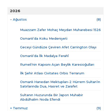
2026
–
Ağustos
(8)
Muazzam Zafer Mohaç Meydan Muharebesi 1526
Osmanlı’da Koku Medeniyeti
Geceyi Gündüze Çeviren Afet Carrington Olayı
Osmanlı’da İlk Madalya Ferahî
Rumeli’nin Kapısını Açan Beylik Karesioğulları
İlk Şehir Atlası Civitates Orbis Terrarum
Osmanlı Hanedan Mektupları-2 Hürrem Sultan’ın
Satırlarında Dua, Hasret ve Zarafet
Sultanın Huzurunda Bir Japon Muhabir
Abdülhalim Noda Efendi
+
Temmuz
(9)