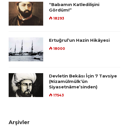
“Babamın Katledilişini
Gördüm!”
18293
Ertuğrul’un Hazin Hikâyesi
18000
Devletin Bekâsı İçin 7 Tavsiye
(Nizamülmülk’ün
Siyasetnâme’sinden)
17543
Arşivler