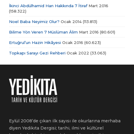
İkinci Abdülhamid Han Hakkında 7 İtiraf
Mart 2016
(158.322)
Noel Baba Neyimiz Olur?
Ocak 2014
(113.813)
Bilime Yön Veren 7 Müslüman Âlim
Mart 2016
(80.601)
Ertuğrul’un Hazin Hikâyesi
Ocak 2016
(60.623)
Topkapı Sarayı Gezi Rehberi
Ocak 2022
(33.063)
Eylül 2008’de çıkan ilk sayısı ile okurlarına merhaba
diyen Yedikıta Dergisi; tarihi, ilmi ve kültürel