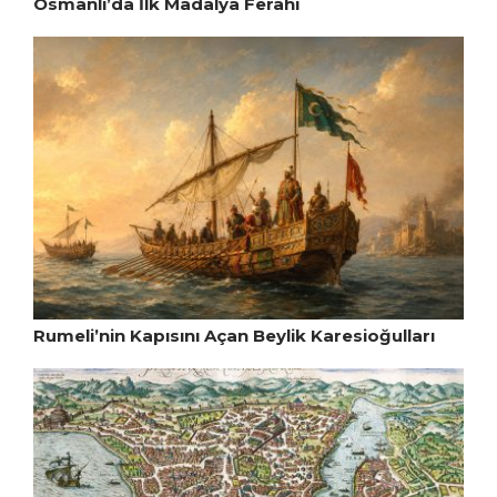
Osmanlı’da İlk Madalya Ferahî
Rumeli’nin Kapısını Açan Beylik Karesioğulları