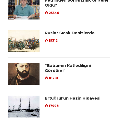
Fethinden Sonra İznik’te Neler
Oldu?
25546
Ruslar Sıcak Denizlerde
19312
“Babamın Katledilişini
Gördüm!”
18291
Ertuğrul’un Hazin Hikâyesi
17998