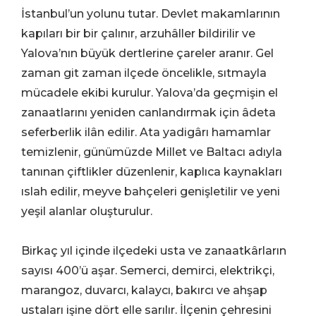
İstanbul’un yolunu tutar. Devlet makamlarının
kapıları bir bir çalınır, arzuhâller bildirilir ve
Yalova’nın büyük dertlerine çareler aranır. Gel
zaman git zaman ilçede öncelikle, sıtmayla
mücadele ekibi kurulur. Yalova’da geçmişin el
zanaatlarını yeniden canlandırmak için âdeta
seferberlik ilân edilir. Ata yadigârı hamamlar
temizlenir, günümüzde Millet ve Baltacı adıyla
tanınan çiftlikler düzenlenir, kaplıca kaynakları
ıslah edilir, meyve bahçeleri genişletilir ve yeni
yeşil alanlar oluşturulur.
Birkaç yıl içinde ilçedeki usta ve zanaatkârların
sayısı 400’ü aşar. Semerci, demirci, elektrikçi,
marangoz, duvarcı, kalaycı, bakırcı ve ahşap
ustaları işine dört elle sarılır. İlçenin çehresini