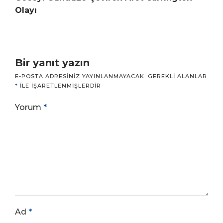
Olayı
Bir yanıt yazın
E-POSTA ADRESINIZ YAYINLANMAYACAK.
GEREKLI ALANLAR
*
ILE IŞARETLENMIŞLERDIR
Yorum
*
Ad
*