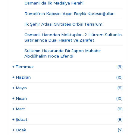
Osmanlı’da İlk Madalya Ferahî
Rumeli’nin Kapısını Açan Beylik Karesioğulları
İlk Şehir Atlası Civitates Orbis Terrarum
Osmanlı Hanedan Mektupları-2 Hürrem Sultan’ın
Satırlarında Dua, Hasret ve Zarafet
Sultanın Huzurunda Bir Japon Muhabir
Abdülhalim Noda Efendi
+
Temmuz
(9)
+
Haziran
(10)
+
Mayıs
(8)
+
Nisan
(10)
+
Mart
(8)
+
Şubat
(8)
+
Ocak
(7)