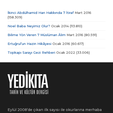
İkinci Abdülhamid Han Hakkında 7 İtiraf
Mart 2016
(158.309)
Noel Baba Neyimiz Olur?
Ocak 2014
(113.810)
Bilime Yön Veren 7 Müslüman Âlim
Mart 2016
(80.591)
Ertuğrul’un Hazin Hikâyesi
Ocak 2016
(60.617)
Topkapı Sarayı Gezi Rehberi
Ocak 2022
(33.006)
Eylül 2008’de çıkan ilk sayısı ile okurlarına merhaba