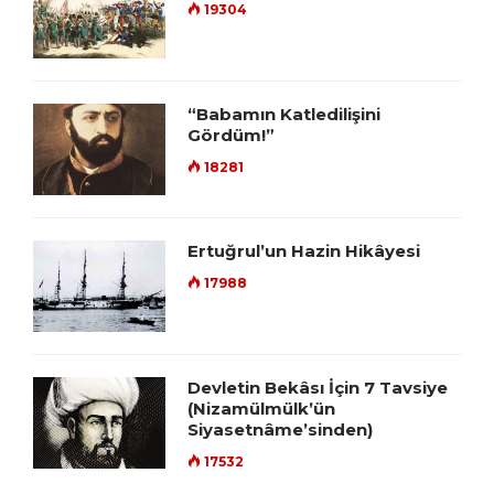
19304
“Babamın Katledilişini
Gördüm!”
18281
Ertuğrul’un Hazin Hikâyesi
17988
Devletin Bekâsı İçin 7 Tavsiye
(Nizamülmülk’ün
Siyasetnâme’sinden)
17532