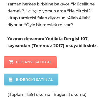
zaman herkes birbirine bakıyor, “Mücellit ne
demek?..” ciltçi diyorsun ama “Ne ciltçisi?”
kitap tamircisi falan diyorsun “Allah Allah!”
diyorlar. “Öyle bir meslek mi var?
Yazının devamını Yedikıta Dergisi 107.
sayısından (Temmuz 2017) okuyabilirsiniz.
BU SAYIYI SATIN AL
E-DERGİYİ SATIN AL
(Toplam: 1.391 okuma | Bugün: 1 okuma)