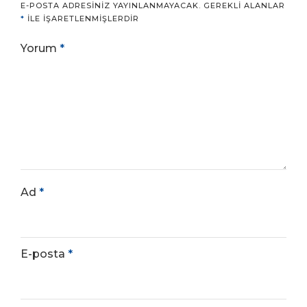
E-POSTA ADRESINIZ YAYINLANMAYACAK.
GEREKLI ALANLAR
*
ILE IŞARETLENMIŞLERDIR
Yorum
*
Ad
*
E-posta
*