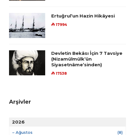
Ertuğrul’un Hazin Hikâyesi
17994
Devletin Bekâsı İçin 7 Tavsiye
(Nizamülmülk’ün
Siyasetnâme’sinden)
17538
Arşivler
2026
–
Ağustos
(8)