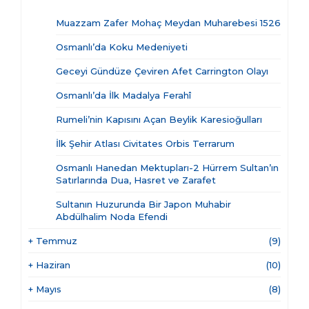
Muazzam Zafer Mohaç Meydan Muharebesi 1526
Osmanlı’da Koku Medeniyeti
Geceyi Gündüze Çeviren Afet Carrington Olayı
Osmanlı’da İlk Madalya Ferahî
Rumeli’nin Kapısını Açan Beylik Karesioğulları
İlk Şehir Atlası Civitates Orbis Terrarum
Osmanlı Hanedan Mektupları-2 Hürrem Sultan’ın
Satırlarında Dua, Hasret ve Zarafet
Sultanın Huzurunda Bir Japon Muhabir
Abdülhalim Noda Efendi
+
Temmuz
(9)
+
Haziran
(10)
+
Mayıs
(8)