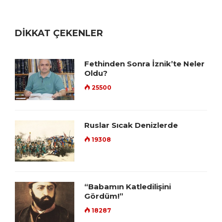
DİKKAT ÇEKENLER
Fethinden Sonra İznik’te Neler
Oldu?
25500
Ruslar Sıcak Denizlerde
19308
“Babamın Katledilişini
Gördüm!”
18287