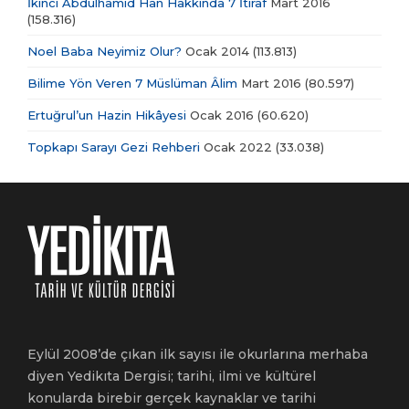
İkinci Abdülhamid Han Hakkında 7 İtiraf
Mart 2016
(158.316)
Noel Baba Neyimiz Olur?
Ocak 2014
(113.813)
Bilime Yön Veren 7 Müslüman Âlim
Mart 2016
(80.597)
Ertuğrul’un Hazin Hikâyesi
Ocak 2016
(60.620)
Topkapı Sarayı Gezi Rehberi
Ocak 2022
(33.038)
Eylül 2008’de çıkan ilk sayısı ile okurlarına merhaba
diyen Yedikıta Dergisi; tarihi, ilmi ve kültürel
konularda birebir gerçek kaynaklar ve tarihi