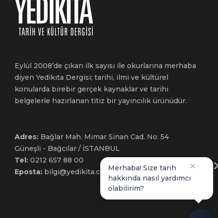
Eylül 2008’de çıkan ilk sayısı ile okurlarına merhaba
diyen Yedikıta Dergisi; tarihi, ilmi ve kültürel
konularda birebir gerçek kaynaklar ve tarihi
belgelerle hazırlanan titiz bir yayıncılık ürünüdür.
Adres:
Bağlar Mah. Mimar Sinan Cad. No: 54
Güneşli - Bağcılar / İSTANBUL
Tel:
0212 657 88 00
×
Merhaba! Size tarih
Eposta:
bilgi@yedikita.com.tr
hakkında nasıl yardımcı
olabilirim?