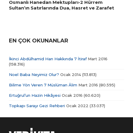
Osmanlı Hanedan Mektupları-2 Hürrem
Sultan’ın Satırlarında Dua, Hasret ve Zarafet
EN ÇOK OKUNANLAR
İkinci Abdülhamid Han Hakkında 7 İtiraf
Mart 2016
(158.316)
Noel Baba Neyimiz Olur?
Ocak 2014
(113.813)
Bilime Yön Veren 7 Müslüman Âlim
Mart 2016
(80.595)
Ertuğrul’un Hazin Hikâyesi
Ocak 2016
(60.620)
Topkapı Sarayı Gezi Rehberi
Ocak 2022
(33.037)