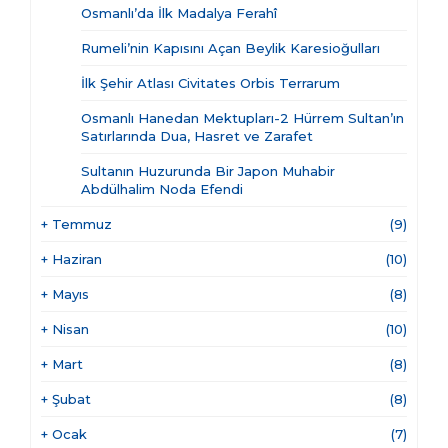
Osmanlı’da İlk Madalya Ferahî
Rumeli’nin Kapısını Açan Beylik Karesioğulları
İlk Şehir Atlası Civitates Orbis Terrarum
Osmanlı Hanedan Mektupları-2 Hürrem Sultan’ın
Satırlarında Dua, Hasret ve Zarafet
Sultanın Huzurunda Bir Japon Muhabir
Abdülhalim Noda Efendi
+
Temmuz
(9)
+
Haziran
(10)
+
Mayıs
(8)
+
Nisan
(10)
+
Mart
(8)
+
Şubat
(8)
+
Ocak
(7)