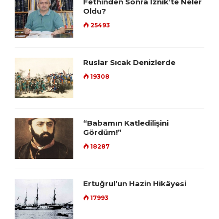
Fethinden Sonra İznik’te Neler
Oldu?
25493
Ruslar Sıcak Denizlerde
19308
“Babamın Katledilişini
Gördüm!”
18287
Ertuğrul’un Hazin Hikâyesi
17993