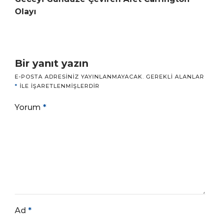
Olayı
Bir yanıt yazın
E-POSTA ADRESINIZ YAYINLANMAYACAK.
GEREKLI ALANLAR
*
ILE IŞARETLENMIŞLERDIR
Yorum
*
Ad
*