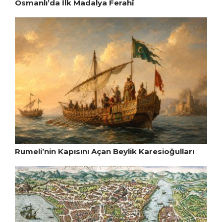
Osmanlı’da İlk Madalya Ferahî
Rumeli’nin Kapısını Açan Beylik Karesioğulları