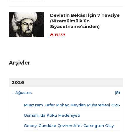
Devletin Bekâsı İçin 7 Tavsiye
(Nizamülmülk’ün
Siyasetnâme’sinden)
17537
Arşivler
2026
–
Ağustos
(8)
Muazzam Zafer Mohaç Meydan Muharebesi 1526
Osmanlı’da Koku Medeniyeti
Geceyi Gündüze Çeviren Afet Carrington Olayı