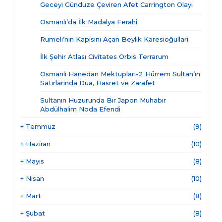
Geceyi Gündüze Çeviren Afet Carrington Olayı
Osmanlı’da İlk Madalya Ferahî
Rumeli’nin Kapısını Açan Beylik Karesioğulları
İlk Şehir Atlası Civitates Orbis Terrarum
Osmanlı Hanedan Mektupları-2 Hürrem Sultan’ın
Satırlarında Dua, Hasret ve Zarafet
Sultanın Huzurunda Bir Japon Muhabir
Abdülhalim Noda Efendi
+
Temmuz
(9)
+
Haziran
(10)
+
Mayıs
(8)
+
Nisan
(10)
+
Mart
(8)
+
Şubat
(8)