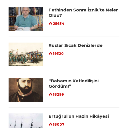
Fethinden Sonra İznik’te Neler
Oldu?
25634
Ruslar Sıcak Denizlerde
19320
“Babamın Katledilişini
Gördüm!”
18299
Ertuğrul’un Hazin Hikâyesi
18007