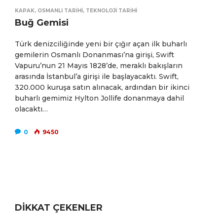
KAPAK
,
OSMANLI TARIHI
,
TEKNOLOJI TARIHI
Buğ Gemisi
Türk denizciliğinde yeni bir çığır açan ilk buharlı
gemilerin Osmanlı Donanması’na girişi, Swift
Vapuru’nun 21 Mayıs 1828’de, meraklı bakışların
arasında İstanbul’a girişi ile başlayacaktı. Swift,
320.000 kuruşa satın alınacak, ardından bir ikinci
buharlı gemimiz Hylton Jollife donanmaya dahil
olacaktı…
0
9450
DİKKAT ÇEKENLER