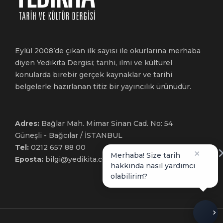
Eylül 2008’de çıkan ilk sayısı ile okurlarına merhaba
diyen Yedikıta Dergisi; tarihi, ilmi ve kültürel
konularda birebir gerçek kaynaklar ve tarihi
belgelerle hazırlanan titiz bir yayıncılık ürünüdür.
Adres:
Bağlar Mah. Mimar Sinan Cad. No: 54
Güneşli - Bağcılar / İSTANBUL
Tel:
0212 657 88 00
×
Merhaba! Size tarih
Eposta:
bilgi@yedikita.com.tr
hakkında nasıl yardımcı
olabilirim?