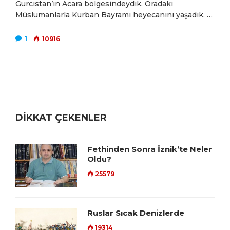
Gürcistan’ın Acara bölgesindeydik. Oradaki
Müslümanlarla Kurban Bayramı heyecanını yaşadık, …
1
10916
DİKKAT ÇEKENLER
Fethinden Sonra İznik’te Neler
Oldu?
25579
Ruslar Sıcak Denizlerde
19314