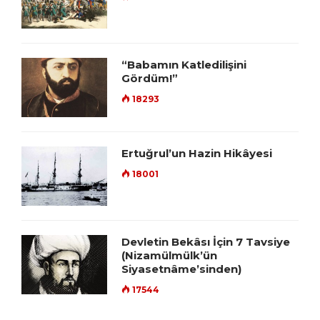
“Babamın Katledilişini
Gördüm!”
18293
Ertuğrul’un Hazin Hikâyesi
18001
Devletin Bekâsı İçin 7 Tavsiye
(Nizamülmülk’ün
Siyasetnâme’sinden)
17544