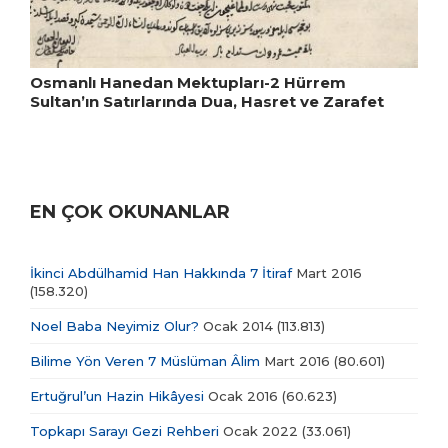
Osmanlı Hanedan Mektupları-2 Hürrem
Sultan’ın Satırlarında Dua, Hasret ve Zarafet
EN ÇOK OKUNANLAR
İkinci Abdülhamid Han Hakkında 7 İtiraf
Mart 2016
(158.320)
Noel Baba Neyimiz Olur?
Ocak 2014
(113.813)
Bilime Yön Veren 7 Müslüman Âlim
Mart 2016
(80.601)
Ertuğrul’un Hazin Hikâyesi
Ocak 2016
(60.623)
Topkapı Sarayı Gezi Rehberi
Ocak 2022
(33.061)