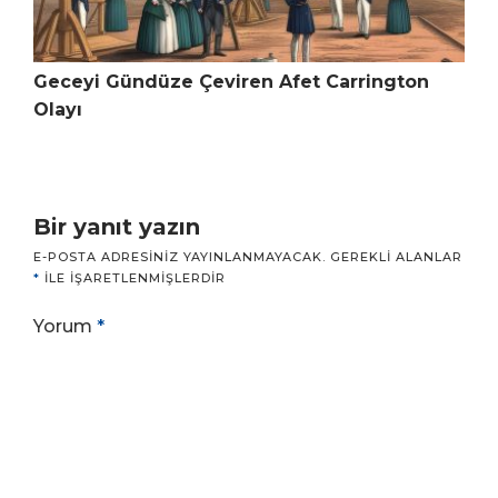
Geceyi Gündüze Çeviren Afet Carrington
Olayı
Bir yanıt yazın
E-POSTA ADRESINIZ YAYINLANMAYACAK.
GEREKLI ALANLAR
*
ILE IŞARETLENMIŞLERDIR
Yorum
*