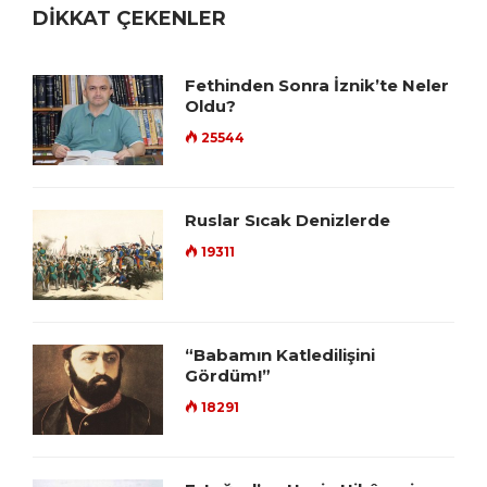
DİKKAT ÇEKENLER
Fethinden Sonra İznik’te Neler
Oldu?
25544
Ruslar Sıcak Denizlerde
19311
“Babamın Katledilişini
Gördüm!”
18291