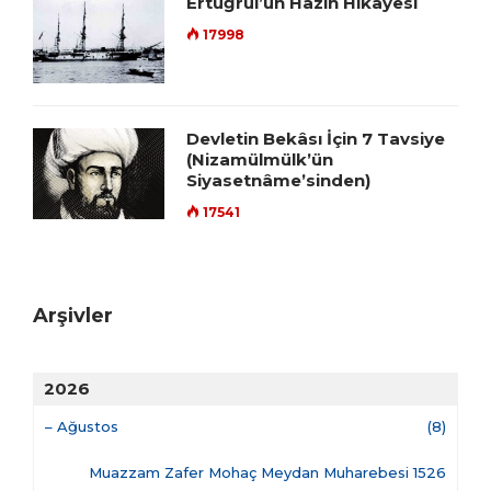
Ertuğrul’un Hazin Hikâyesi
17998
Devletin Bekâsı İçin 7 Tavsiye
(Nizamülmülk’ün
Siyasetnâme’sinden)
17541
Arşivler
2026
–
Ağustos
(8)
Muazzam Zafer Mohaç Meydan Muharebesi 1526