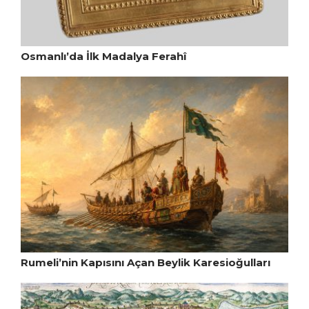
Osmanlı’da İlk Madalya Ferahî
Rumeli’nin Kapısını Açan Beylik Karesioğulları