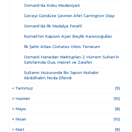
Osmanlı’da Koku Medeniyeti
Geceyi Gündüze Çeviren Afet Carrington Olayı
Osmanlı’da İlk Madalya Ferahî
Rumeli’nin Kapısını Açan Beylik Karesioğulları
İlk Şehir Atlası Civitates Orbis Terrarum
Osmanlı Hanedan Mektupları-2 Hürrem Sultan’ın
Satırlarında Dua, Hasret ve Zarafet
Sultanın Huzurunda Bir Japon Muhabir
Abdülhalim Noda Efendi
+
Temmuz
(9)
+
Haziran
(10)
+
Mayıs
(8)
+
Nisan
(10)
+
Mart
(8)