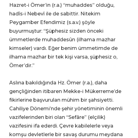
Hazret-i Ömer’in (r.a.) “muhaddes” olduğu,
hadîs-i Nebevî ile de sabittir. Nitekim
Peygamber Efendimiz (s.a.v.) şöyle
buyurmuştur: “Şüphesiz sizden önceki
ümmetlerde muhaddesûn (ilhama mazhar
kimseler) vardı. Eğer benim ümmetimde de
ilhama mazhar bir tek kişi varsa, şüphesiz o,
Ömer’dir.”
Aslına bakıldığında Hz. Ömer (r.a.), daha
gençliğinden itibaren Mekke-i Mükerreme’de
fikirlerine başvurulan mühim bir şahsiyetti.
Cahiliye Dönemi’nde şehir yönetiminin önemli
vazifelerinden biri olan “Sefâre” (elçilik)
vazifesini ifa ederdi. Çevre kabilelerle veya
komşu devletlerle bir savaş durumu meydana