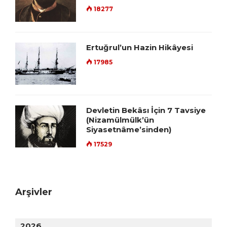
18277
Ertuğrul’un Hazin Hikâyesi
17985
Devletin Bekâsı İçin 7 Tavsiye
(Nizamülmülk’ün
Siyasetnâme’sinden)
17529
Arşivler
2026