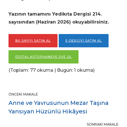
Yazının tamamını Yedikıta Dergisi 214.
sayısından (Haziran
2026) okuyabilirsiniz.
BU SAYIYI SATIN AL
E-DERGİYİ SATIN AL
DİJİTAL KÜTÜPHANEYE ÜYE OL
(Toplam: 77 okuma | Bugün: 1 okuma)
ÖNCEKI MAKALE
Anne ve Yavrusunun Mezar Taşına
Yansıyan Hüzünlü Hikâyesi
SONRAKI MAKALE