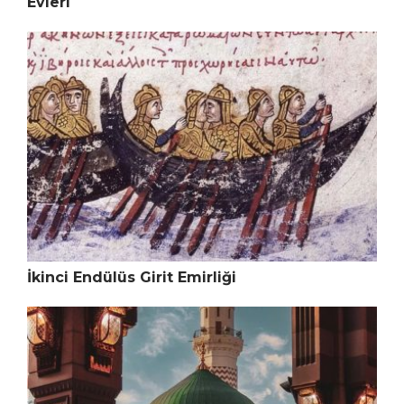
Evleri
İkinci Endülüs Girit Emirliği