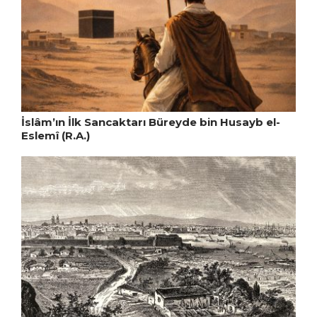
İslâm’ın İlk Sancaktarı Büreyde bin Husayb el-
Eslemî (R.A.)