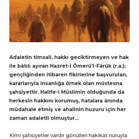
Adaletin timsali, hakkı geciktirmeyen ve hak
ile bâtılı ayıran Hazret-i Ömerü’l-Fârûk (r.a.);
gençliğinden itibaren fikirlerine başvurulan,
kararlarıyla insanlığa örnek olan müstesna
şahsiyettir. Halife-i Müslimîn olduğunda da
herkesin hakkını korumuş, hatalara ânında
müdahale etmiş ve ahalinin huzuru için her
zaman adaletli olmuştur…
Kimi şahsiyetler vardır gönülleri hakikat nuruyla