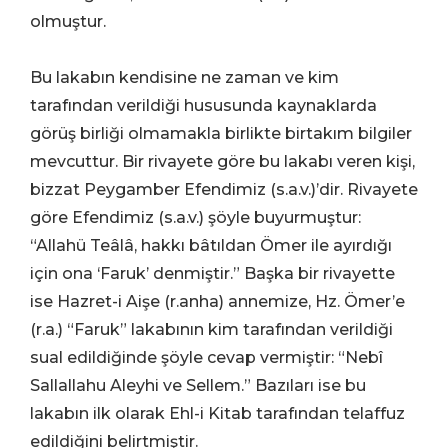
olmuştur.
Bu lakabın kendisine ne zaman ve kim
tarafından verildiği hususunda kaynaklarda
görüş birliği olmamakla birlikte birtakım bilgiler
mevcuttur. Bir rivayete göre bu lakabı veren kişi,
bizzat Peygamber Efendimiz (s.a.v.)’dir. Rivayete
göre Efendimiz (s.a.v.) şöyle buyurmuştur:
“Allahü Teâlâ, hakkı bâtıldan Ömer ile ayırdığı
için ona ‘Faruk’ denmiştir.” Başka bir rivayette
ise Hazret-i Aişe (r.anha) annemize, Hz. Ömer’e
(r.a.) “Faruk” lakabının kim tarafından verildiği
sual edildiğinde şöyle cevap vermiştir: “Nebî
Sallallahu Aleyhi ve Sellem.” Bazıları ise bu
lakabın ilk olarak Ehl-i Kitab tarafından telaffuz
edildiğini belirtmiştir.