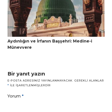
Aydınlığın ve İrfanın Başşehri: Medine-i
Münevvere
Bir yanıt yazın
E-POSTA ADRESINIZ YAYINLANMAYACAK.
GEREKLI ALANLAR
*
ILE IŞARETLENMIŞLERDIR
Yorum
*