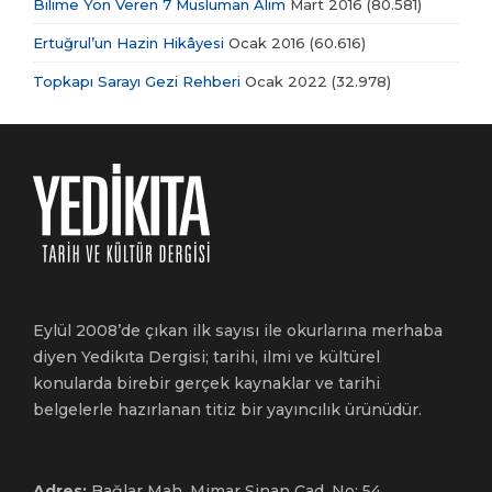
Bilime Yön Veren 7 Müslüman Âlim
Mart 2016
(80.581)
Ertuğrul’un Hazin Hikâyesi
Ocak 2016
(60.616)
Topkapı Sarayı Gezi Rehberi
Ocak 2022
(32.978)
Eylül 2008’de çıkan ilk sayısı ile okurlarına merhaba
diyen Yedikıta Dergisi; tarihi, ilmi ve kültürel
konularda birebir gerçek kaynaklar ve tarihi
belgelerle hazırlanan titiz bir yayıncılık ürünüdür.
Adres:
Bağlar Mah. Mimar Sinan Cad. No: 54