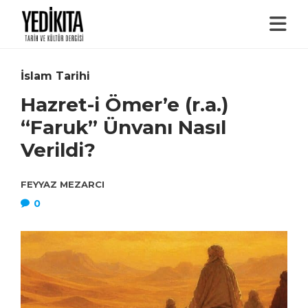
İslam Tarihi
Hazret-i Ömer’e (r.a.)
“Faruk” Ünvanı Nasıl
Verildi?
FEYYAZ MEZARCI
0