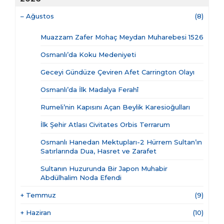
–
Ağustos
(8)
Muazzam Zafer Mohaç Meydan Muharebesi 1526
Osmanlı’da Koku Medeniyeti
Geceyi Gündüze Çeviren Afet Carrington Olayı
Osmanlı’da İlk Madalya Ferahî
Rumeli’nin Kapısını Açan Beylik Karesioğulları
İlk Şehir Atlası Civitates Orbis Terrarum
Osmanlı Hanedan Mektupları-2 Hürrem Sultan’ın
Satırlarında Dua, Hasret ve Zarafet
Sultanın Huzurunda Bir Japon Muhabir
Abdülhalim Noda Efendi
+
Temmuz
(9)
+
Haziran
(10)