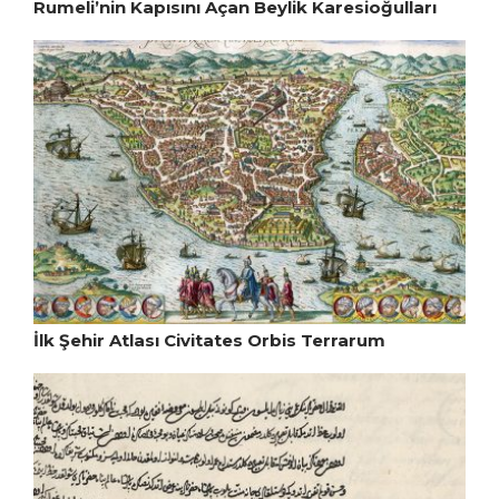
Rumeli’nin Kapısını Açan Beylik Karesioğulları
İlk Şehir Atlası Civitates Orbis Terrarum