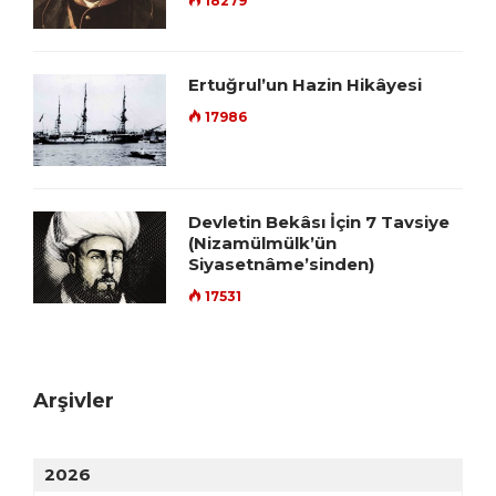
18279
Ertuğrul’un Hazin Hikâyesi
17986
Devletin Bekâsı İçin 7 Tavsiye
(Nizamülmülk’ün
Siyasetnâme’sinden)
17531
Arşivler
2026