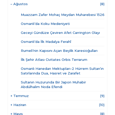
–
Ağustos
(8)
Muazzam Zafer Mohaç Meydan Muharebesi 1526
Osmanlı’da Koku Medeniyeti
Geceyi Gündüze Çeviren Afet Carrington Olayı
Osmanlı’da İlk Madalya Ferahî
Rumeli’nin Kapısını Açan Beylik Karesioğulları
İlk Şehir Atlası Civitates Orbis Terrarum
Osmanlı Hanedan Mektupları-2 Hürrem Sultan’ın
Satırlarında Dua, Hasret ve Zarafet
Sultanın Huzurunda Bir Japon Muhabir
Abdülhalim Noda Efendi
+
Temmuz
(9)
+
Haziran
(10)
+
Mayıs
(8)