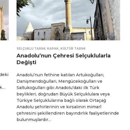
SELÇUKLU TARIHI
,
KAPAK
,
KÜLTÜR TARIHI
Anadolu’nun Çehresi Selçuklularla
Değişti
deki
Anadolu’nun fethine katılan Artukoğulları,
Danişmendoğulları, Mengücekoğulları ve
uk…
Saltukoğulları gibi Anadolu’daki ilk Türk
beylikleri, doğrudan Büyük Selçuklulara veya
Türkiye Selçuklularına bağlı olarak Ortaçağ
Anadolu şehirlerinin ve kırsalının mimarî
çehresini şekillendiren bayındırlık faaliyetlerinde
bulunmuşlardır…