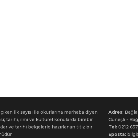
çıkan ilk sayısı ile okurlarına merhaba diyen
Adres:
Bağla
si; tarihi, ilmi ve kültürel konularda birebir
Güneşli - Ba
ar ve tarihi belgelerle hazırlanan titiz bir
Tel:
0212 657
nüdür.
Eposta:
bilg