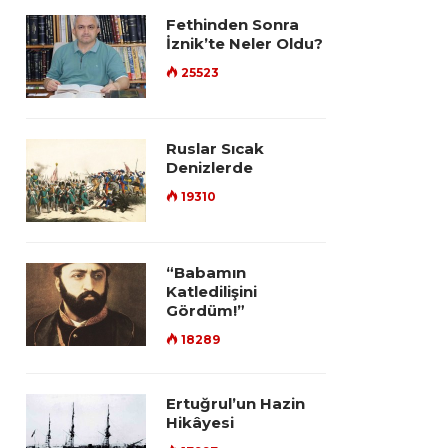
Fethinden Sonra
İznik’te Neler Oldu?
25523
Ruslar Sıcak
Denizlerde
19310
“Babamın
Katledilişini
Gördüm!”
18289
Ertuğrul’un Hazin
Hikâyesi