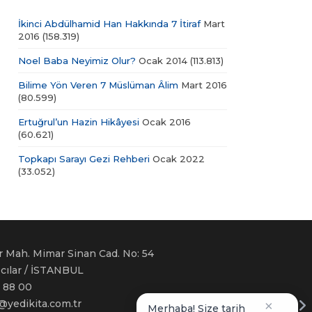
İkinci Abdülhamid Han Hakkında 7 İtiraf
Mart
2016
(158.319)
Noel Baba Neyimiz Olur?
Ocak 2014
(113.813)
Bilime Yön Veren 7 Müslüman Âlim
Mart 2016
(80.599)
Ertuğrul’un Hazin Hikâyesi
Ocak 2016
(60.621)
Topkapı Sarayı Gezi Rehberi
Ocak 2022
(33.052)
r Mah. Mimar Sinan Cad. No: 54
ğcılar / İSTANBUL
 88 00
i@yedikita.com.tr
×
Merhaba! Size tarih