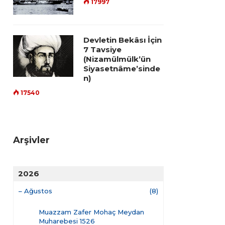
17997
Devletin Bekâsı İçin
7 Tavsiye
(Nizamülmülk’ün
Siyasetnâme’sinde
n)
17540
Arşivler
2026
–
Ağustos
(8)
Muazzam Zafer Mohaç Meydan
Muharebesi 1526