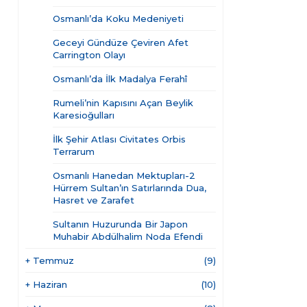
Osmanlı’da Koku Medeniyeti
Geceyi Gündüze Çeviren Afet
Carrington Olayı
Osmanlı’da İlk Madalya Ferahî
Rumeli’nin Kapısını Açan Beylik
Karesioğulları
İlk Şehir Atlası Civitates Orbis
Terrarum
Osmanlı Hanedan Mektupları-2
Hürrem Sultan’ın Satırlarında Dua,
Hasret ve Zarafet
Sultanın Huzurunda Bir Japon
Muhabir Abdülhalim Noda Efendi
+
Temmuz
(9)
+
Haziran
(10)