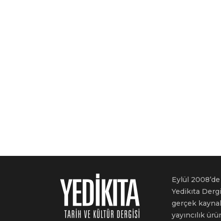
Eylül 2008’de 
Yedikıta Dergi
gerçek kaynakl
yayıncılık ürü