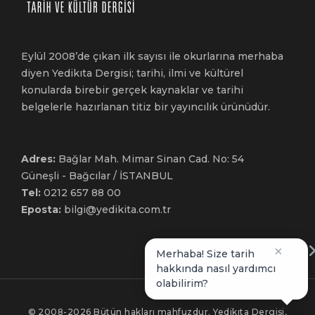
Eylül 2008’de çıkan ilk sayısı ile okurlarına merhaba
diyen Yedikıta Dergisi; tarihi, ilmi ve kültürel
konularda birebir gerçek kaynaklar ve tarihi
belgelerle hazırlanan titiz bir yayıncılık ürünüdür.
Adres:
Bağlar Mah. Mimar Sinan Cad. No: 54
Güneşli - Bağcılar / İSTANBUL
Tel:
0212 657 88 00
Eposta:
bilgi@yedikita.com.tr
×
Merhaba! Size tarih
hakkında nasıl yardımcı
olabilirim?
© 2008-2026 Bütün hakları mahfuzdur. Yedikıta Dergisi,