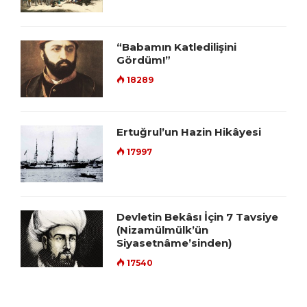
“Babamın Katledilişini
Gördüm!”
18289
Ertuğrul’un Hazin Hikâyesi
17997
Devletin Bekâsı İçin 7 Tavsiye
(Nizamülmülk’ün
Siyasetnâme’sinden)
17540