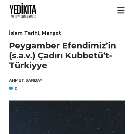
İslam Tarihi
,
Manşet
Peygamber Efendimiz’in
(s.a.v.) Çadırı Kubbetü’t-
Türkiyye
AHMET SARBAY
0