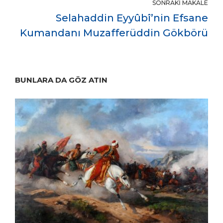
SONRAKI MAKALE
Selahaddin Eyyûbî’nin Efsane
Kumandanı Muzafferüddin Gökbörü
BUNLARA DA GÖZ ATIN