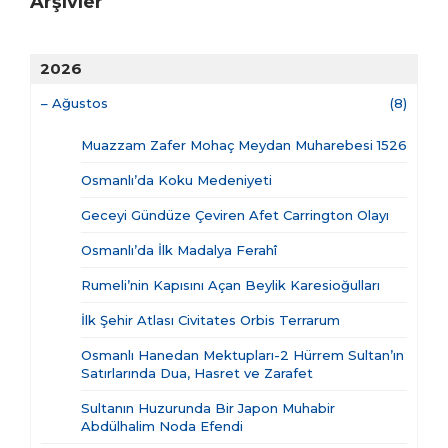
Arşivler
2026
–
Ağustos
(8)
Muazzam Zafer Mohaç Meydan Muharebesi 1526
Osmanlı’da Koku Medeniyeti
Geceyi Gündüze Çeviren Afet Carrington Olayı
Osmanlı’da İlk Madalya Ferahî
Rumeli’nin Kapısını Açan Beylik Karesioğulları
İlk Şehir Atlası Civitates Orbis Terrarum
Osmanlı Hanedan Mektupları-2 Hürrem Sultan’ın
Satırlarında Dua, Hasret ve Zarafet
Sultanın Huzurunda Bir Japon Muhabir
Abdülhalim Noda Efendi