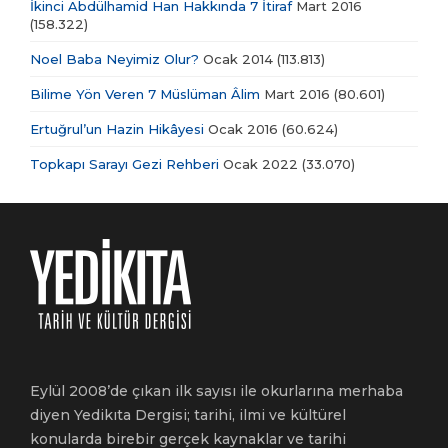
İkinci Abdülhamid Han Hakkında 7 İtiraf
Mart 2016
(158.322)
Noel Baba Neyimiz Olur?
Ocak 2014
(113.813)
Bilime Yön Veren 7 Müslüman Âlim
Mart 2016
(80.601)
Ertuğrul’un Hazin Hikâyesi
Ocak 2016
(60.624)
Topkapı Sarayı Gezi Rehberi
Ocak 2022
(33.070)
Eylül 2008’de çıkan ilk sayısı ile okurlarına merhaba
diyen Yedikıta Dergisi; tarihi, ilmi ve kültürel
konularda birebir gerçek kaynaklar ve tarihi