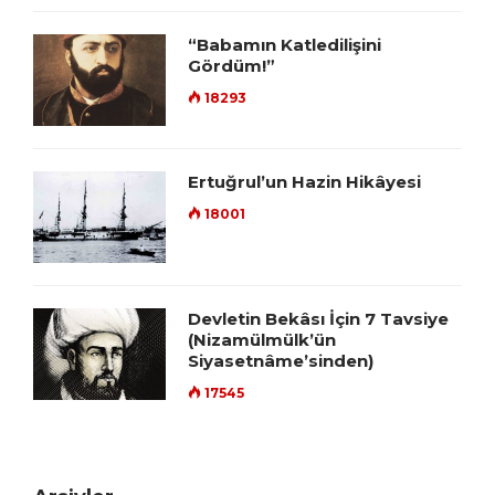
“Babamın Katledilişini
Gördüm!”
18293
Ertuğrul’un Hazin Hikâyesi
18001
Devletin Bekâsı İçin 7 Tavsiye
(Nizamülmülk’ün
Siyasetnâme’sinden)
17545