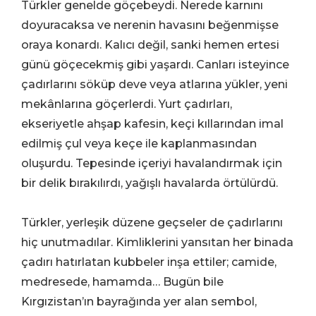
Türkler genelde göçebeydi. Nerede karnını
doyuracaksa ve nerenin havasını beğenmişse
oraya konardı. Kalıcı değil, sanki hemen ertesi
günü göçecekmiş gibi yaşardı. Canları isteyince
çadırlarını söküp deve veya atlarına yükler, yeni
mekânlarına göçerlerdi
.
Yurt çadırları,
ekseriyetle ahşap kafesin, keçi kıllarından imal
edilmiş çul veya keçe ile kaplanmasından
oluşurdu. Tepesinde içeriyi havalandırmak için
bir delik bırakılırdı, yağışlı havalarda örtülürdü.
Türkler, yerleşik düzene geçseler de çadırlarını
hiç unutmadılar. Kimliklerini yansıtan her binada
çadırı hatırlatan kubbeler inşa ettiler; camide,
medresede, hamamda… Bugün bile
Kırgızistan’ın bayrağında yer alan sembol,