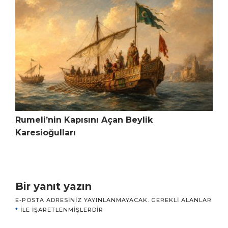
Rumeli’nin Kapısını Açan Beylik
Karesioğulları
Bir yanıt yazın
E-POSTA ADRESINIZ YAYINLANMAYACAK.
GEREKLI ALANLAR
*
ILE IŞARETLENMIŞLERDIR