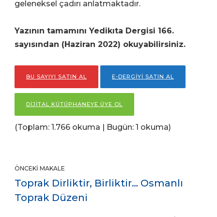
geleneksel çadırı anlatmaktadır
.
Yazının tamamını Yedikıta Dergisi 166.
sayısından (Haziran 2022) okuyabilirsiniz.
BU SAYIYI SATIN AL
E-DERGİYİ SATIN AL
DİJİTAL KÜTÜPHANEYE ÜYE OL
(Toplam: 1.766 okuma | Bugün: 1 okuma)
ÖNCEKI MAKALE
Toprak Dirliktir, Birliktir… Osmanlı
Toprak Düzeni