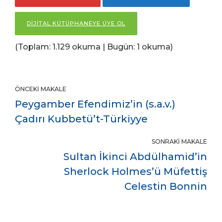
DİJİTAL KÜTÜPHANEYE ÜYE OL
(Toplam: 1.129 okuma | Bugün: 1 okuma)
ÖNCEKI MAKALE
Peygamber Efendimiz’in (s.a.v.)
Çadırı Kubbetü’t-Türkiyye
SONRAKI MAKALE
Sultan İkinci Abdülhamid’in
Sherlock Holmes’ü Müfettiş
Celestin Bonnin