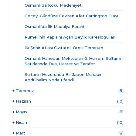
Osmanlı’da Koku Medeniyeti
Geceyi Gündüze Çeviren Afet Carrington Olayı
Osmanlı’da İlk Madalya Ferahî
Rumeli’nin Kapısını Açan Beylik Karesioğulları
İlk Şehir Atlası Civitates Orbis Terrarum
Osmanlı Hanedan Mektupları-2 Hürrem Sultan’ın
Satırlarında Dua, Hasret ve Zarafet
Sultanın Huzurunda Bir Japon Muhabir
Abdülhalim Noda Efendi
+
Temmuz
(9)
+
Haziran
(10)
+
Mayıs
(8)
+
Nisan
(10)
+
Mart
(8)