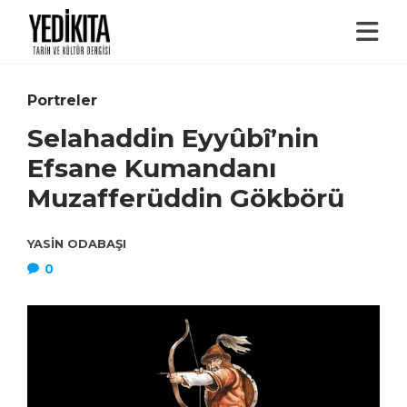
Portreler
Selahaddin Eyyûbî’nin
Efsane Kumandanı
Muzafferüddin Gökbörü
YASIN ODABAŞI
0