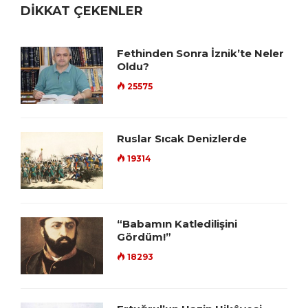
DİKKAT ÇEKENLER
Fethinden Sonra İznik’te Neler
Oldu?
25575
Ruslar Sıcak Denizlerde
19314
“Babamın Katledilişini
Gördüm!”
18293