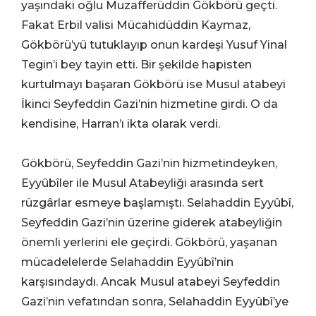
yaşındaki oğlu Muzafferüddin Gökbörü geçti.
Fakat Erbil valisi Mücahidüddin Kaymaz,
Gökbörü’yü tutuklayıp onun kardeşi Yusuf Yinal
Tegin’i bey tayin etti. Bir şekilde hapisten
kurtulmayı başaran Gökbörü ise Musul atabeyi
İkinci Seyfeddin Gazi’nin hizmetine girdi. O da
kendisine, Harran’ı ikta olarak verdi.
Gökbörü, Seyfeddin Gazi’nin hizmetindeyken,
Eyyûbîler ile Musul Atabeyliği arasında sert
rüzgârlar esmeye başlamıştı. Selahaddin Eyyûbî,
Seyfeddin Gazi’nin üzerine giderek atabeyliğin
önemli yerlerini ele geçirdi. Gökbörü, yaşanan
mücadelelerde Selahaddin Eyyûbî’nin
karşısındaydı. Ancak Musul atabeyi Seyfeddin
Gazi’nin vefatından sonra, Selahaddin Eyyûbî’ye