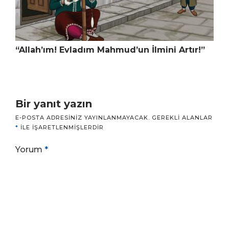
“Allah’ım! Evladım Mahmud’un İlmini Artır!”
Bir yanıt yazın
E-POSTA ADRESINIZ YAYINLANMAYACAK.
GEREKLI ALANLAR
*
ILE IŞARETLENMIŞLERDIR
Yorum
*