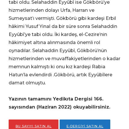
tabi oldu. Selahaddin Eyyûbî ise Gökbörü’ye
hizmetlerinden dolayı Urfa, Harran ve
Sumeysat’ı vermişti. Gökbörü gibi kardeşi Erbil
hâkimi Yusuf Yinal da bir süre sonra Selahaddin
Eyyûbî’ye tabi oldu. İki kardeş, el-Cezire’nin
hâkimiyet altına alınmasında önemli rol
oynadılar. Selahaddin Eyyûbî, Gökbörü’nün
hizmetlerinden ve muvaffakiyetlerinden o kadar
memnun kalmıştı ki onu kız kardeşi Rabia
Hatun
’
la evlendirdi
.
Gökbörü, artık Eyyûbîlere
damat olmuştu.
Yazının tamamını Yedikıta Dergisi 166.
sayısından (Haziran 2022) okuyabilirsiniz.
BU SAYIYI SATIN AL
E-DERGİYİ SATIN AL