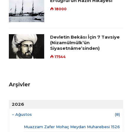
Ertuğrul’un Hazin Hikâyesi
18000
Devletin Bekâsı İçin 7 Tavsiye
(Nizamülmülk’ün
Siyasetnâme’sinden)
17544
Arşivler
2026
–
Ağustos
(8)
Muazzam Zafer Mohaç Meydan Muharebesi 1526