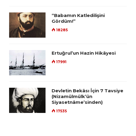
“Babamın Katledilişini
Gördüm!”
18285
Ertuğrul’un Hazin Hikâyesi
17991
Devletin Bekâsı İçin 7 Tavsiye
(Nizamülmülk’ün
Siyasetnâme’sinden)
17535