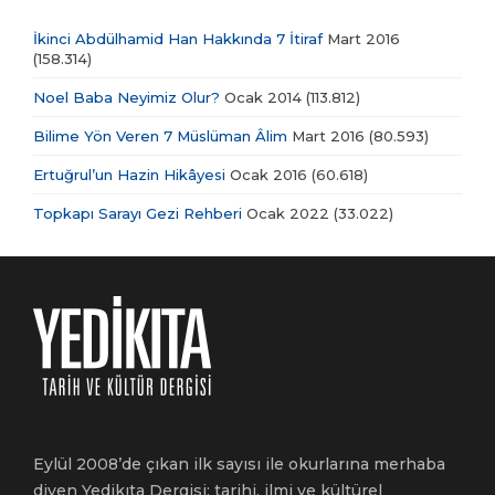
İkinci Abdülhamid Han Hakkında 7 İtiraf
Mart 2016
(158.314)
Noel Baba Neyimiz Olur?
Ocak 2014
(113.812)
Bilime Yön Veren 7 Müslüman Âlim
Mart 2016
(80.593)
Ertuğrul’un Hazin Hikâyesi
Ocak 2016
(60.618)
Topkapı Sarayı Gezi Rehberi
Ocak 2022
(33.022)
Eylül 2008’de çıkan ilk sayısı ile okurlarına merhaba
diyen Yedikıta Dergisi; tarihi, ilmi ve kültürel