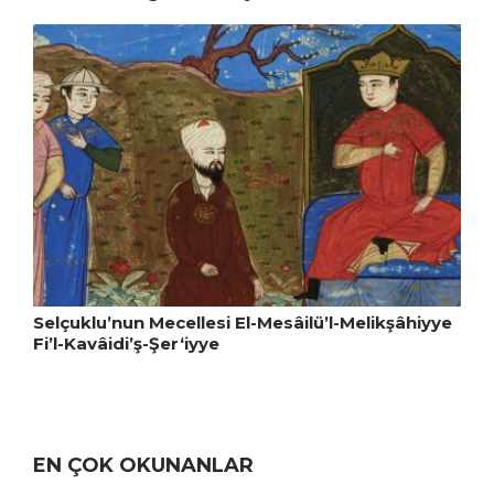
Selçuklu’nun Mecellesi El-Mesâilü’l-Melikşâhiyye
Fi’l-Kavâidi’ş-Şer‘iyye
EN ÇOK OKUNANLAR