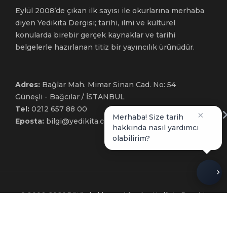
Eylül 2008’de çıkan ilk sayısı ile okurlarına merhaba
diyen Yedikıta Dergisi; tarihi, ilmi ve kültürel
konularda birebir gerçek kaynaklar ve tarihi
belgelerle hazırlanan titiz bir yayıncılık ürünüdür.
Adres:
Bağlar Mah. Mimar Sinan Cad. No: 54
Güneşli - Bağcılar / İSTANBUL
Tel:
0212 657 88 00
×
Merhaba! Size tarih
Eposta:
bilgi@yedikita.com.tr
hakkında nasıl yardımcı
olabilirim?
© 2008-2026 Bütün hakları mahfuzdur. Yedikıta Dergisi,
Çamlıca Basım Yayın’ın tescilli bir markasıdır.