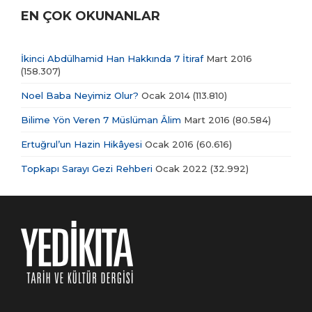
EN ÇOK OKUNANLAR
İkinci Abdülhamid Han Hakkında 7 İtiraf
Mart 2016
(158.307)
Noel Baba Neyimiz Olur?
Ocak 2014
(113.810)
Bilime Yön Veren 7 Müslüman Âlim
Mart 2016
(80.584)
Ertuğrul’un Hazin Hikâyesi
Ocak 2016
(60.616)
Topkapı Sarayı Gezi Rehberi
Ocak 2022
(32.992)