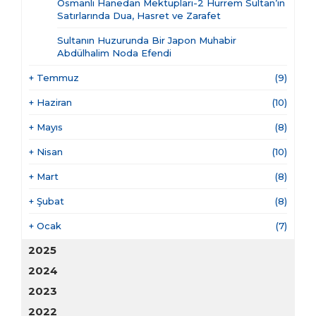
Osmanlı Hanedan Mektupları-2 Hürrem Sultan’ın
Satırlarında Dua, Hasret ve Zarafet
Sultanın Huzurunda Bir Japon Muhabir
Abdülhalim Noda Efendi
+
Temmuz
(9)
+
Haziran
(10)
+
Mayıs
(8)
+
Nisan
(10)
+
Mart
(8)
+
Şubat
(8)
+
Ocak
(7)
2025
2024
2023
2022