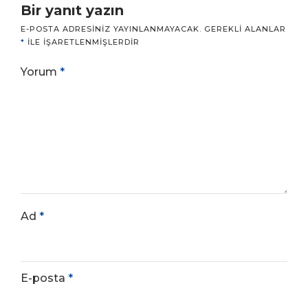
Bir yanıt yazın
E-POSTA ADRESINIZ YAYINLANMAYACAK.
GEREKLI ALANLAR
*
ILE IŞARETLENMIŞLERDIR
Yorum
*
Ad
*
E-posta
*