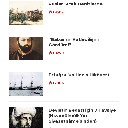
Ruslar Sıcak Denizlerde
19302
“Babamın Katledilişini
Gördüm!”
18279
Ertuğrul’un Hazin Hikâyesi
17986
Devletin Bekâsı İçin 7 Tavsiye
(Nizamülmülk’ün
Siyasetnâme’sinden)