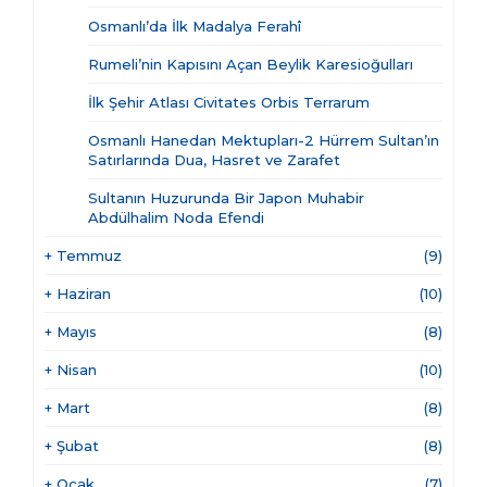
Osmanlı’da İlk Madalya Ferahî
Rumeli’nin Kapısını Açan Beylik Karesioğulları
İlk Şehir Atlası Civitates Orbis Terrarum
Osmanlı Hanedan Mektupları-2 Hürrem Sultan’ın
Satırlarında Dua, Hasret ve Zarafet
Sultanın Huzurunda Bir Japon Muhabir
Abdülhalim Noda Efendi
+
Temmuz
(9)
+
Haziran
(10)
+
Mayıs
(8)
+
Nisan
(10)
+
Mart
(8)
+
Şubat
(8)
+
Ocak
(7)