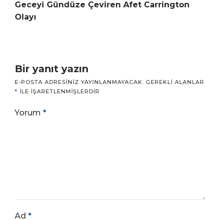
Geceyi Gündüze Çeviren Afet Carrington
Olayı
Bir yanıt yazın
E-POSTA ADRESINIZ YAYINLANMAYACAK.
GEREKLI ALANLAR
*
ILE IŞARETLENMIŞLERDIR
Yorum
*
Ad
*