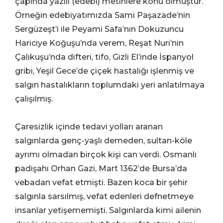
çapında yazılı (edebî) metinlere konu olmuştur.
Örneğin edebiyatımızda Sami Paşazade’nin
Sergüzeşt’i ile Peyami Safa’nın Dokuzuncu
Hariciye Koğuşu’nda verem, Reşat Nuri’nin
Çalıkuşu’nda difteri, tifo, Gizli El’inde İspanyol
gribi, Yeşil Gece’de çiçek hastalığı işlenmiş ve
salgın hastalıkların toplumdaki yeri anlatılmaya
çalışılmış.
Çaresizlik içinde tedavi yolları aranan
salgınlarda genç-yaşlı demeden, sultan-köle
ayrımı olmadan birçok kişi can verdi. Osmanlı
padişahı Orhan Gazi, Mart 1362’de Bursa’da
vebadan vefat etmişti. Bazen koca bir şehir
salgınla sarsılmış, vefat edenleri defnetmeye
insanlar yetişememişti. Salgınlarda kimi ailenin