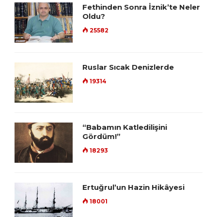
Fethinden Sonra İznik’te Neler
Oldu?
25582
Ruslar Sıcak Denizlerde
19314
“Babamın Katledilişini
Gördüm!”
18293
Ertuğrul’un Hazin Hikâyesi
18001