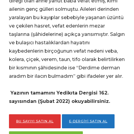
direği olan anne yahut baba vefat etmiş, kimi
ailenin genç gülleri solmuştu. Aileleri derinden
yaralayan bu kayıplar sebebiyle yaşanan üzüntü
ve çekilen hasret, vefat edenlerin mezar
taşlarına (şâhidelerine) açıkça yansımıştır. Salgın
ve bulaşıcı hastalıklardan hayatını
kaybedenlerin birçoğunun vefat nedeni veba,
kolera, çiçek, verem, taun, tifo olarak belirtilirken
bir kısmının şâhidesinde ise “Derdime derman
aradım bir ilacın bulmadım” gibi ifadeler yer alır.
Yazının tamamını Yedikıta Dergisi 162.
sayısından (Şubat 2022) okuyabilirsiniz.
BU SAYIYI SATIN AL
E-DERGİYİ SATIN AL