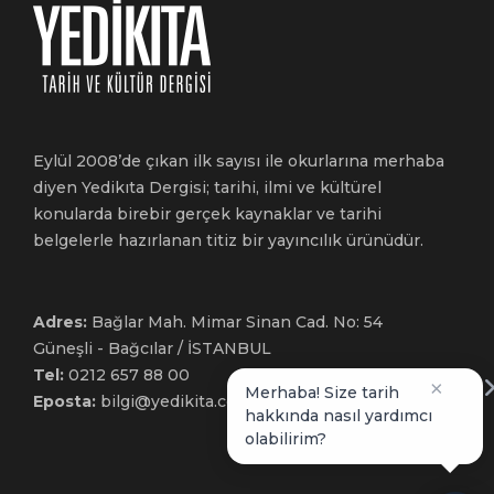
Eylül 2008’de çıkan ilk sayısı ile okurlarına merhaba
diyen Yedikıta Dergisi; tarihi, ilmi ve kültürel
konularda birebir gerçek kaynaklar ve tarihi
belgelerle hazırlanan titiz bir yayıncılık ürünüdür.
Adres:
Bağlar Mah. Mimar Sinan Cad. No: 54
Güneşli - Bağcılar / İSTANBUL
Tel:
0212 657 88 00
×
Merhaba! Size tarih
Eposta:
bilgi@yedikita.com.tr
hakkında nasıl yardımcı
olabilirim?