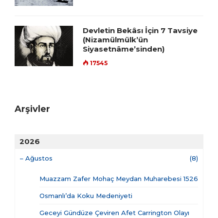
Devletin Bekâsı İçin 7 Tavsiye
(Nizamülmülk’ün
Siyasetnâme’sinden)
17545
Arşivler
2026
–
Ağustos
(8)
Muazzam Zafer Mohaç Meydan Muharebesi 1526
Osmanlı’da Koku Medeniyeti
Geceyi Gündüze Çeviren Afet Carrington Olayı