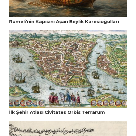
Rumeli’nin Kapısını Açan Beylik Karesioğulları
İlk Şehir Atlası Civitates Orbis Terrarum