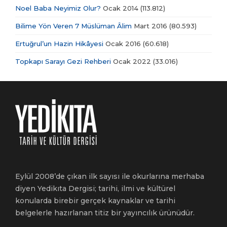
Noel Baba Neyimiz Olur?
Ocak 2014
(113.812)
Bilime Yön Veren 7 Müslüman Âlim
Mart 2016
(80.593)
Ertuğrul’un Hazin Hikâyesi
Ocak 2016
(60.618)
Topkapı Sarayı Gezi Rehberi
Ocak 2022
(33.016)
Eylül 2008’de çıkan ilk sayısı ile okurlarına merhaba
diyen Yedikıta Dergisi; tarihi, ilmi ve kültürel
konularda birebir gerçek kaynaklar ve tarihi
belgelerle hazırlanan titiz bir yayıncılık ürünüdür.