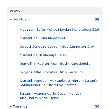
2026
–
Ağustos
(8)
Muazzam Zafer Mohaç Meydan Muharebesi 1526
Osmanlı’da Koku Medeniyeti
Geceyi Gündüze Çeviren Afet Carrington Olayı
Osmanlı’da İlk Madalya Ferahî
Rumeli’nin Kapısını Açan Beylik Karesioğulları
İlk Şehir Atlası Civitates Orbis Terrarum
Osmanlı Hanedan Mektupları-2 Hürrem Sultan’ın
Satırlarında Dua, Hasret ve Zarafet
Sultanın Huzurunda Bir Japon Muhabir
Abdülhalim Noda Efendi
+
Temmuz
(9)