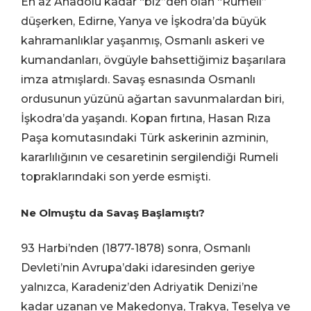
En az Anadolu kadar “biz”den olan “Rumeli”
düşerken, Edirne, Yanya ve İşkodra’da büyük
kahramanlıklar yaşanmış, Osmanlı askeri ve
kumandanları, övgüyle bahsettiğimiz başarılara
imza atmışlardı. Savaş esnasında Osmanlı
ordusunun yüzünü ağartan savunmalardan biri,
İşkodra’da yaşandı. Kopan fırtına, Hasan Rıza
Paşa komutasındaki Türk askerinin azminin,
kararlılığının ve cesaretinin sergilendiği Rumeli
topraklarındaki son yerde esmişti.
Ne Olmuştu da Savaş Başlamıştı?
93 Harbi’nden (1877-1878) sonra, Osmanlı
Devleti’nin Avrupa’daki idaresinden geriye
yalnızca, Karadeniz’den Adriyatik Denizi’ne
kadar uzanan ve Makedonya, Trakya, Teselya ve