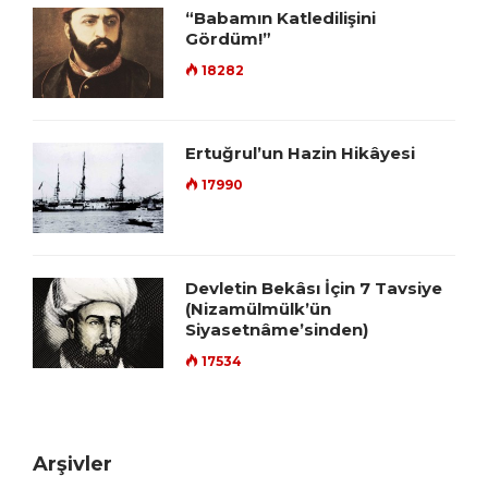
“Babamın Katledilişini
Gördüm!”
18282
Ertuğrul’un Hazin Hikâyesi
17990
Devletin Bekâsı İçin 7 Tavsiye
(Nizamülmülk’ün
Siyasetnâme’sinden)
17534
Arşivler