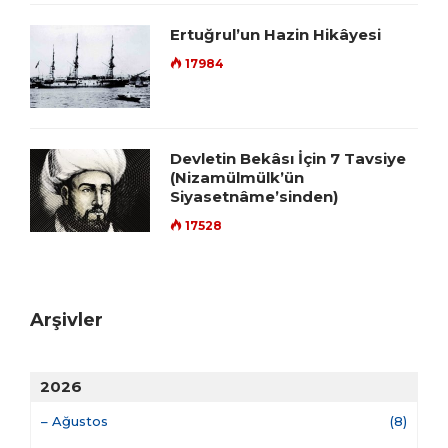
Ertuğrul’un Hazin Hikâyesi
17984
Devletin Bekâsı İçin 7 Tavsiye
(Nizamülmülk’ün
Siyasetnâme’sinden)
17528
Arşivler
2026
–
Ağustos
(8)