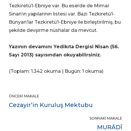
Tezkiretü’l-Ebniye var. Bu eserde de Mimar
Sinan’ın yapılarının listesi var. Bazı Tezkiretü’l-
Bünyan’lar Tezkiretü’l-Ebniye ile birleştirilmiş, bu
şekilde devşirme nüshalar da mevcut.
Yazının devamını Yedikıta Dergisi Nisan (56.
Sayı 2013) sayısından okuyabilirsiniz.
(Toplam: 1.342 okuma | Bugün: 1 okuma)
ÖNCEKI MAKALE
Cezayir’in Kuruluş Mektubu
SONRAKI MAKALE
MURÂDÎ