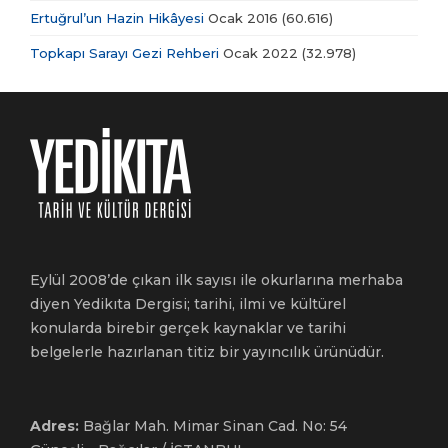
Ertuğrul’un Hazin Hikâyesi
Ocak 2016
(60.616)
Topkapı Sarayı Gezi Rehberi
Ocak 2022
(32.978)
Eylül 2008’de çıkan ilk sayısı ile okurlarına merhaba
diyen Yedikıta Dergisi; tarihi, ilmi ve kültürel
konularda birebir gerçek kaynaklar ve tarihi
belgelerle hazırlanan titiz bir yayıncılık ürünüdür.
Adres:
Bağlar Mah. Mimar Sinan Cad. No: 54