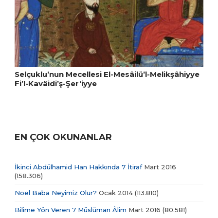
Selçuklu’nun Mecellesi El-Mesâilü’l-Melikşâhiyye
Fi’l-Kavâidi’ş-Şer‘iyye
EN ÇOK OKUNANLAR
İkinci Abdülhamid Han Hakkında 7 İtiraf
Mart 2016
(158.306)
Noel Baba Neyimiz Olur?
Ocak 2014
(113.810)
Bilime Yön Veren 7 Müslüman Âlim
Mart 2016
(80.581)