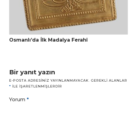
Osmanlı’da İlk Madalya Ferahî
Bir yanıt yazın
E-POSTA ADRESINIZ YAYINLANMAYACAK.
GEREKLI ALANLAR
*
ILE IŞARETLENMIŞLERDIR
Yorum
*