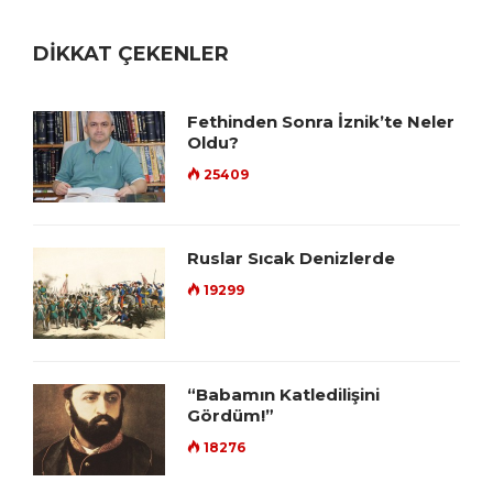
DİKKAT ÇEKENLER
Fethinden Sonra İznik’te Neler
Oldu?
25409
Ruslar Sıcak Denizlerde
19299
“Babamın Katledilişini
Gördüm!”
18276