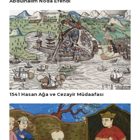
Abdülhalim Noda Efendi
1541 Hasan Ağa ve Cezayir Müdaafası