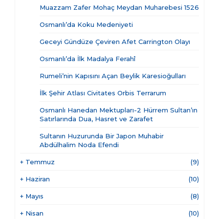
Muazzam Zafer Mohaç Meydan Muharebesi 1526
Osmanlı’da Koku Medeniyeti
Geceyi Gündüze Çeviren Afet Carrington Olayı
Osmanlı’da İlk Madalya Ferahî
Rumeli’nin Kapısını Açan Beylik Karesioğulları
İlk Şehir Atlası Civitates Orbis Terrarum
Osmanlı Hanedan Mektupları-2 Hürrem Sultan’ın
Satırlarında Dua, Hasret ve Zarafet
Sultanın Huzurunda Bir Japon Muhabir
Abdülhalim Noda Efendi
+
Temmuz
(9)
+
Haziran
(10)
+
Mayıs
(8)
+
Nisan
(10)