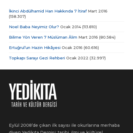
İkinci Abdülhamid Han Hakkında 7 İtiraf
Mart 2016
(158.307)
Noel Baba Neyimiz Olur?
Ocak 2014
(113.810)
Bilime Yön Veren 7 Müslüman Âlim
Mart 2016
(80.584)
Ertuğrul’un Hazin Hikâyesi
Ocak 2016
(60.616)
Topkapı Sarayı Gezi Rehberi
Ocak 2022
(32.997)
Eylül 2008’de çıkan ilk sayısı ile okurlarına merhaba
diyen Yedikıta Dergisi; tarihi, ilmi ve kültürel