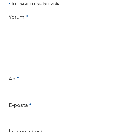
*
ILE IŞARETLENMIŞLERDIR
Yorum
*
Ad
*
E-posta
*
İnternet sitesi