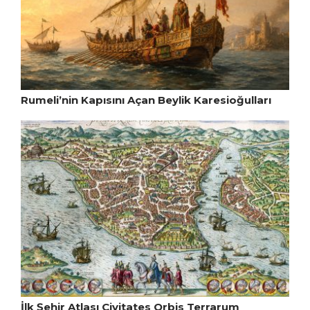
Rumeli’nin Kapısını Açan Beylik Karesioğulları
İlk Şehir Atlası Civitates Orbis Terrarum