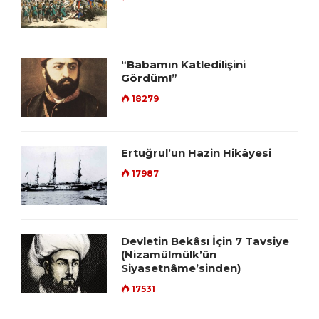
“Babamın Katledilişini
Gördüm!”
18279
Ertuğrul’un Hazin Hikâyesi
17987
Devletin Bekâsı İçin 7 Tavsiye
(Nizamülmülk’ün
Siyasetnâme’sinden)
17531