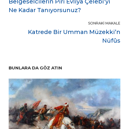
Belgeselcilerin Piri Evliya Çelebi’yi
Ne Kadar Tanıyorsunuz?
SONRAKI MAKALE
Katrede Bir Umman Müzekki’n
Nüfûs
BUNLARA DA GÖZ ATIN