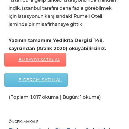
“İstanbul’a gelip Sirkeci İstasyonu’nda trenden
indik. İstanbul tarafını daha fazla görebilmek
için istasyonun karşısındaki Rumeli Oteli
isminde bir misafirhaneye gittik.
Yazının tamamını Yedikıta Dergisi 148.
sayısından (Aralık 2020) okuyabilirsiniz.
BU SAYIYI SATIN AL
E-DERGİYİ SATIN AL
(Toplam: 1.017 okuma | Bugün: 1 okuma)
ÖNCEKI MAKALE