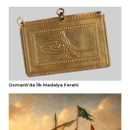
Osmanlı’da İlk Madalya Ferahî