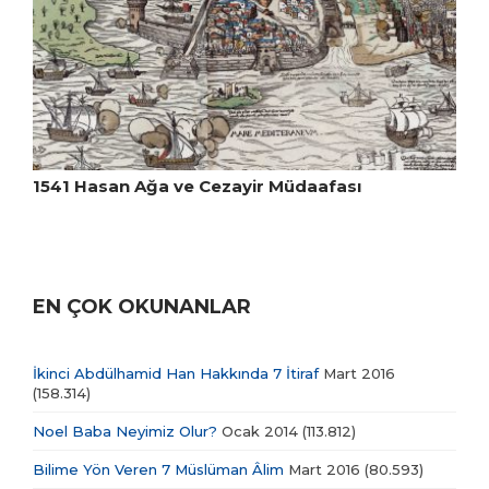
1541 Hasan Ağa ve Cezayir Müdaafası
EN ÇOK OKUNANLAR
İkinci Abdülhamid Han Hakkında 7 İtiraf
Mart 2016
(158.314)
Noel Baba Neyimiz Olur?
Ocak 2014
(113.812)
Bilime Yön Veren 7 Müslüman Âlim
Mart 2016
(80.593)