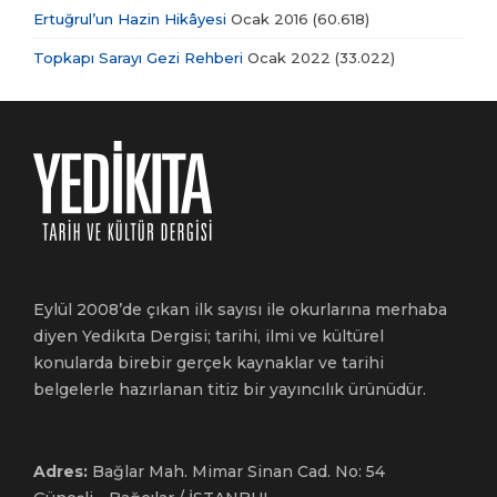
Ertuğrul’un Hazin Hikâyesi
Ocak 2016
(60.618)
Topkapı Sarayı Gezi Rehberi
Ocak 2022
(33.022)
Eylül 2008’de çıkan ilk sayısı ile okurlarına merhaba
diyen Yedikıta Dergisi; tarihi, ilmi ve kültürel
konularda birebir gerçek kaynaklar ve tarihi
belgelerle hazırlanan titiz bir yayıncılık ürünüdür.
Adres:
Bağlar Mah. Mimar Sinan Cad. No: 54