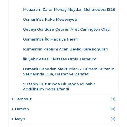
Muazzam Zafer Mohaç Meydan Muharebesi 1526
Osmanlı’da Koku Medeniyeti
Geceyi Gündüze Çeviren Afet Carrington Olayı
Osmanlı’da İlk Madalya Ferahî
Rumeli’nin Kapısını Açan Beylik Karesioğulları
İlk Şehir Atlası Civitates Orbis Terrarum
Osmanlı Hanedan Mektupları-2 Hürrem Sultan’ın
Satırlarında Dua, Hasret ve Zarafet
Sultanın Huzurunda Bir Japon Muhabir
Abdülhalim Noda Efendi
+
Temmuz
(9)
+
Haziran
(10)
+
Mayıs
(8)