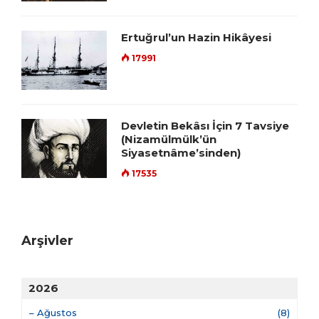
Ertuğrul’un Hazin Hikâyesi
17991
Devletin Bekâsı İçin 7 Tavsiye
(Nizamülmülk’ün
Siyasetnâme’sinden)
17535
Arşivler
2026
–
Ağustos
(8)