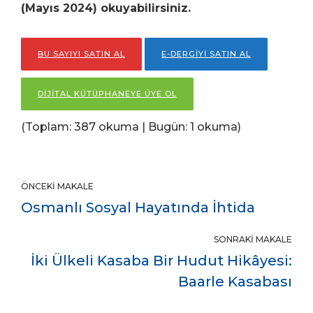
(Mayıs 2024) okuyabilirsiniz.
BU SAYIYI SATIN AL
E-DERGİYİ SATIN AL
DİJİTAL KÜTÜPHANEYE ÜYE OL
(Toplam: 387 okuma | Bugün: 1 okuma)
ÖNCEKI MAKALE
Osmanlı Sosyal Hayatında İhtida
SONRAKI MAKALE
İki Ülkeli Kasaba Bir Hudut Hikâyesi:
Baarle Kasabası