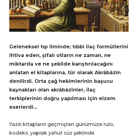
Geleneksel tıp ilminde; tıbbî ilaç formüllerini
ihtiva eden, şifalı otların ne zaman, ne
miktarda ve ne şekilde karıştırılacağını
anlatan el kitaplarına, tür olarak Akrâbâzîn
denilirdi. Orta çağ hekimlerinin başucu
kaynakları olan akrâbâzînler, ilaç
terkiplerinin doğru yapılması için elzem
eserlerdi…
Yazılı kitapların geçmişten günümüze rulo,
kodeks, yaprak yahut cüz şeklinde