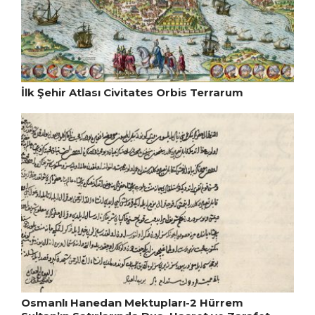
İlk Şehir Atlası Civitates Orbis Terrarum
Osmanlı Hanedan Mektupları-2 Hürrem