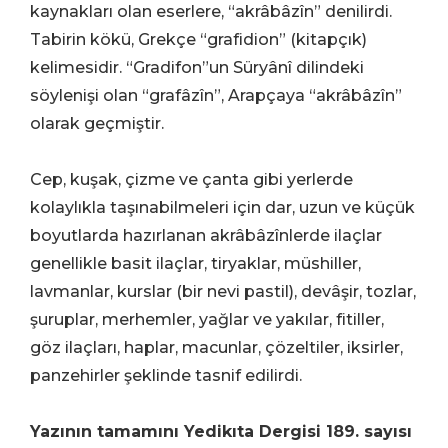
kaynakları olan eserlere, “akrâbâzîn” denilirdi.
Tabirin kökü, Grekçe “grafidion” (kitapçık)
kelimesidir. “Gradifon”un Süryânî dilindeki
söylenişi olan “grafâzîn”, Arapçaya “akrâbâzîn”
olarak geçmiştir.
Cep, kuşak, çizme ve çanta gibi yerlerde
kolaylıkla taşınabilmeleri için dar, uzun ve küçük
boyutlarda hazırlanan akrâbâzînlerde ilaçlar
genellikle basit ilaçlar, tiryaklar, müshiller,
lavmanlar, kurslar (bir nevi pastil), devâşir, tozlar,
şuruplar, merhemler, yağlar ve yakılar, fitiller,
göz ilaçları, haplar, macunlar, çözeltiler, iksirler,
panzehirler şeklinde tasnif edilirdi.
Yazının tamamını Yedikıta Dergisi 189. sayısı