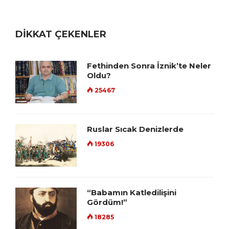
DİKKAT ÇEKENLER
Fethinden Sonra İznik’te Neler
Oldu?
25467
Ruslar Sıcak Denizlerde
19306
“Babamın Katledilişini
Gördüm!”
18285