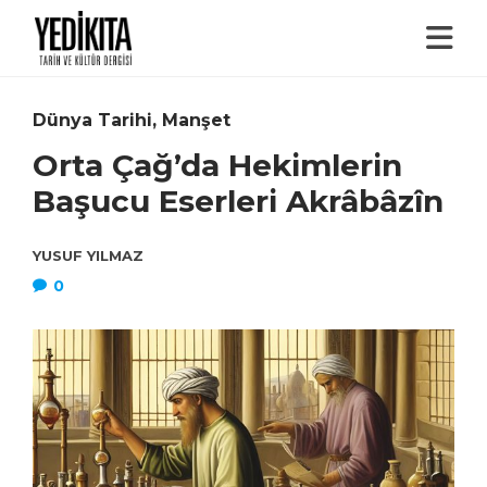
Dünya Tarihi
,
Manşet
Orta Çağ’da Hekimlerin
Başucu Eserleri Akrâbâzîn
YUSUF YILMAZ
0