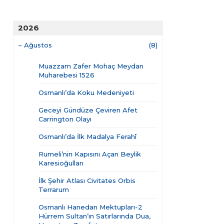
2026
–
Ağustos
(8)
Muazzam Zafer Mohaç Meydan
Muharebesi 1526
Osmanlı’da Koku Medeniyeti
Geceyi Gündüze Çeviren Afet
Carrington Olayı
Osmanlı’da İlk Madalya Ferahî
Rumeli’nin Kapısını Açan Beylik
Karesioğulları
İlk Şehir Atlası Civitates Orbis
Terrarum
Osmanlı Hanedan Mektupları-2
Hürrem Sultan’ın Satırlarında Dua,