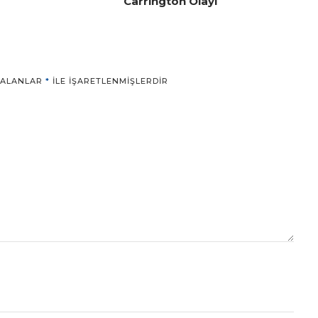
Carrington Olayı
 ALANLAR
*
ILE IŞARETLENMIŞLERDIR