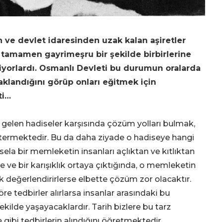
n ve devlet idaresinden uzak kalan aşiretler
 tamamen gayrimeşru bir şekilde birbirlerine
ediyorlardı. Osmanlı Devleti bu durumun oralarda
aklandığını görüp onları eğitmek için
ti…
gelen hadiseler karşısında çözüm yolları bulmak,
göstermektedir. Bu da daha ziyade o hadiseye hangi
ela bir memleketin insanları açlıktan ve kıtlıktan
e ve bir karışıklık ortaya çıktığında, o memleketin
ak değerlendirirlerse elbette çözüm zor olacaktır.
re tedbirler alırlarsa insanlar arasındaki bu
kilde yaşayacaklardır. Tarih bizlere bu tarz
 gibi tedbirlerin alındığını öğretmektedir.