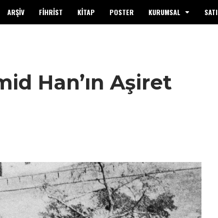
ARŞİV
FİHRİST
KİTAP
POSTER
KURUMSAL
SATI
mid Han’ın Aşiret