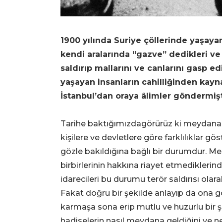
1900 yılında Suriye çöllerinde yaşaya
kendi aralarında “gazve” dedikleri ve
saldırıp mallarını ve canlarını gasp 
yaşayan insanların cahilliğinden kayn
İstanbul’dan oraya âlimler göndermiş
Tarihe baktığımızdagörürüz ki meydana 
kişilere ve devletlere göre farklılıklar 
gözle bakıldığına bağlı bir durumdur. Mes
birbirlerinin hakkına riayet etmediklerind
idarecileri bu durumu terör saldırısı olar
Fakat doğru bir şekilde anlayıp da ona gö
karmaşa sona erip mutlu ve huzurlu bir şe
hadiselerin nasıl meydana geldiğini ve ne