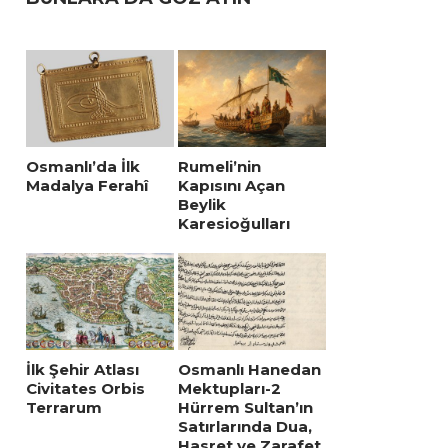
Osmanlı’da İlk
Rumeli’nin
Madalya Ferahî
Kapısını Açan
Beylik
Karesioğulları
İlk Şehir Atlası
Osmanlı Hanedan
Civitates Orbis
Mektupları-2
Terrarum
Hürrem Sultan’ın
Satırlarında Dua,
Hasret ve Zarafet