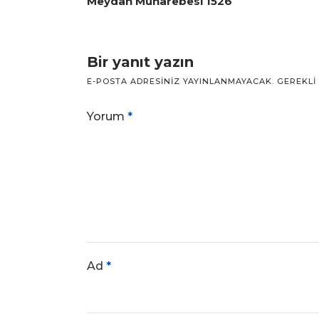
Meydan Muharebesi 1526
Bir yanıt yazın
E-POSTA ADRESINIZ YAYINLANMAYACAK.
GEREKLI
Yorum
*
Ad
*