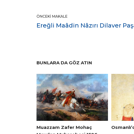
ÖNCEKI MAKALE
Ereğli Maâdin Nâzırı Dilaver Paş
BUNLARA DA GÖZ ATIN
Muazzam Zafer Mohaç
Osmanlı’