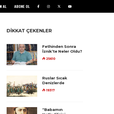
N AL
ABONE OL
DİKKAT ÇEKENLER
Fethinden Sonra
İznik’te Neler Oldu?
25610
Ruslar Sıcak
Denizlerde
19317
“Babamın