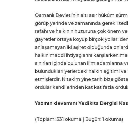
Osmanlı Devleti’nin altı asır hüküm sürmes
görüp yerinde ve zamanında gerekli tedbi
refahı ve halkının huzuruna çok önem ve
gayretler ortaya koyup birçok yolları de
anlaşamayan iki aşiret olduğunda onlardan
halkın maddi ihtiyaçlarını karşılarken ma
sınırları içinde bulunan ilim adamlarına v
bulundukları yerlerdeki halkın eğitimi ve
etmişlerdir. Nitekim yine tarih bize göst
ordular kendilerinden kat kat fazla ordula
Yazının devamını Yedikıta Dergisi Kası
(Toplam: 531 okuma | Bugün: 1 okuma)