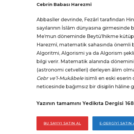
Cebrin Babası Harezmî
Abbasîler devrinde, Fezârî tarafından H
sayılarının İslâm dünyasına girmesinde b
Me’mun döneminde Beytü’lhikme kütüp
Harezmî, matematik sahasında önemli bir 
Algoritmi, Algorismi ya da Algorism şekli
bilgi verir. Matematik alanında dönemini
(astronomi cetvelleri) derleyen âlim olmas
Cebr ve’l-Mukâbele
isimli en eski eserin 
neticesinde bağımsız bir disiplin hâline g
Yazının tamamını Yedikıta Dergisi 168.
BU SAYIYI SATIN AL
E-DERGİYİ SATIN 