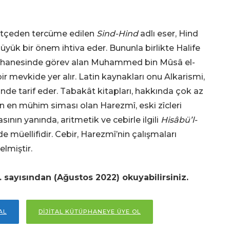
intçeden tercüme edilen
Sind-Hind
adlı eser, Hind
üyük bir önem ihtiva eder. Bununla birlikte Halife
hanesinde görev alan Muhammed bin Mûsâ el-
mevkide yer alır. Latin kaynakları onu Alkarismi,
nde tarif eder. Tabakât kitapları, hakkında çok az
n en mühim siması olan Harezmî, eski zîcleri
ının yanında, aritmetik ve cebirle ilgili
Hisâbü’l-
de müellifidir. Cebir, Harezmî’nin çalışmaları
elmiştir.
 sayısından (Ağustos 2022) okuyabilirsiniz.
AL
DİJİTAL KÜTÜPHANEYE ÜYE OL