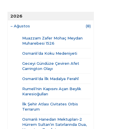
2026
–
Ağustos
(8)
Muazzam Zafer Mohaç Meydan
Muharebesi 1526
Osmanlı’da Koku Medeniyeti
Geceyi Gündüze Çeviren Afet
Carrington Olayı
Osmanlı’da İlk Madalya Ferahî
Rumeli’nin Kapısını Açan Beylik
Karesioğulları
İlk Şehir Atlası Civitates Orbis
Terrarum
Osmanlı Hanedan Mektupları-2
Hürrem Sultan’ın Satırlarında Dua,