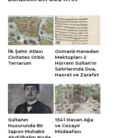
İlk Şehir Atlası
Osmanlı Hanedan
Civitates Orbis
Mektupları-2
Terrarum
Hürrem Sultan’ın
Satırlarında Dua,
Hasret ve Zarafet
Sultanın
1541 Hasan Ağa
Huzurunda Bir
ve Cezayir
Japon Muhabir
Müdaafası
Abdülhalim Noda