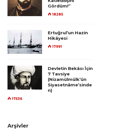
Katledilişini
Gördüm!”
18285
Ertuğrul’un Hazin
Hikâyesi
17991
Devletin Bekâsı İçin
7 Tavsiye
(Nizamülmülk’ün
Siyasetnâme’sinde
n)
17536
Arşivler