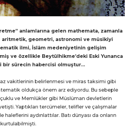
retme” anlamlarına gelen mathemata, zamanla
n aritmetik, geometri, astronomi ve mûsikîyi
Matematik ilmi, İslâm medeniyetinin gelişim
rmiş ve özellikle Beytülhikme’deki Eski Yunanca
i bir sürecin habercisi olmuştur…
 vakitlerinin belirlenmesi ve miras taksimi gibi
matematik oldukça önem arz ediyordu. Bu sebeple
lçuklu ve Memlükler gibi Müslüman devletlerin
şti. Yaptıkları tercümeler, telifler ve çalışmalar
aleflerini aydınlattılar. Batı dünyası da onların
kurtulabilmişti.