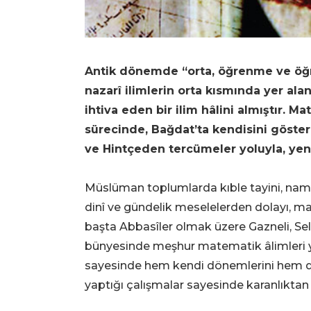
Antik dönemde “orta, öğrenme ve öğ
nazarî ilimlerin orta kısmında yer ala
ihtiva eden bir ilim hâlini almıştır. 
sürecinde, Bağdat’ta kendisini göste
ve Hintçeden tercümeler yoluyla, yen
Müslüman toplumlarda kıble tayini, namaz
dinî ve gündelik meselelerden dolayı, 
başta Abbasîler olmak üzere Gazneli, Se
bünyesinde meşhur matematik âlimleri yeti
sayesinde hem kendi dönemlerini hem de h
yaptığı çalışmalar sayesinde karanlıktan 