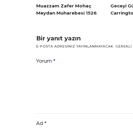
Muazzam Zafer Mohaç
Geceyi G
Meydan Muharebesi 1526
Carringto
Bir yanıt yazın
E-POSTA ADRESINIZ YAYINLANMAYACAK.
GEREKLI
Yorum
*
Ad
*