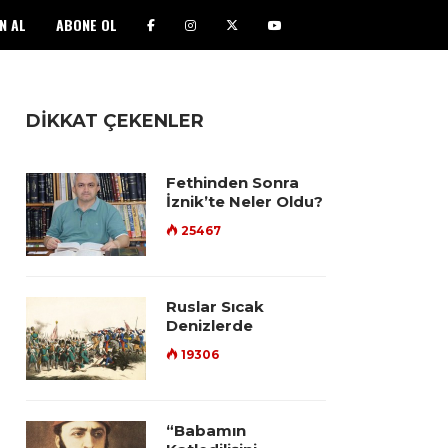
N AL
ABONE OL
DİKKAT ÇEKENLER
Fethinden Sonra
İznik’te Neler Oldu?
25467
Ruslar Sıcak
Denizlerde
19306
“Babamın