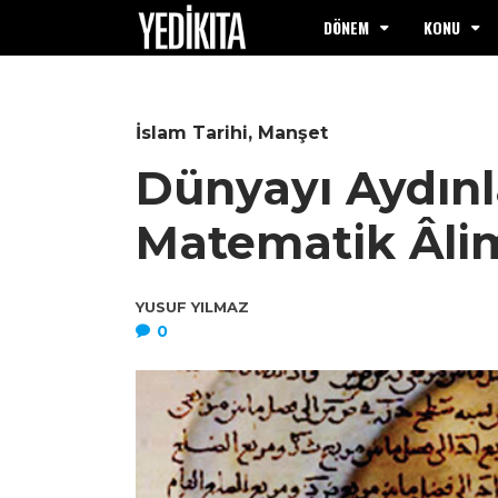
DÖNEM
KONU
İslam Tarihi
,
Manşet
Dünyayı Aydın
Matematik Âlim
YUSUF YILMAZ
0