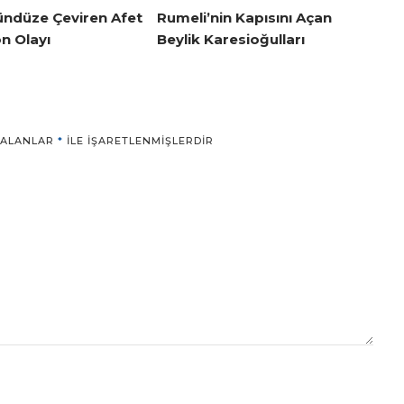
ündüze Çeviren Afet
Rumeli’nin Kapısını Açan
n Olayı
Beylik Karesioğulları
 ALANLAR
*
ILE IŞARETLENMIŞLERDIR