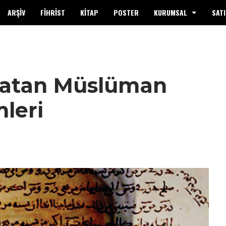
ARŞİV
FİHRİST
KİTAP
POSTER
KURUMSAL
SATI
latan Müslüman
leri