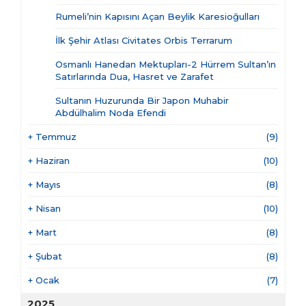
Rumeli’nin Kapısını Açan Beylik Karesioğulları
İlk Şehir Atlası Civitates Orbis Terrarum
Osmanlı Hanedan Mektupları-2 Hürrem Sultan’ın
Satırlarında Dua, Hasret ve Zarafet
Sultanın Huzurunda Bir Japon Muhabir
Abdülhalim Noda Efendi
+
Temmuz
(9)
+
Haziran
(10)
+
Mayıs
(8)
+
Nisan
(10)
+
Mart
(8)
+
Şubat
(8)
+
Ocak
(7)
2025