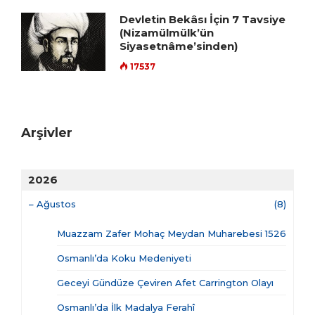
Devletin Bekâsı İçin 7 Tavsiye
(Nizamülmülk’ün
Siyasetnâme’sinden)
17537
Arşivler
2026
–
Ağustos
(8)
Muazzam Zafer Mohaç Meydan Muharebesi 1526
Osmanlı’da Koku Medeniyeti
Geceyi Gündüze Çeviren Afet Carrington Olayı
Osmanlı’da İlk Madalya Ferahî