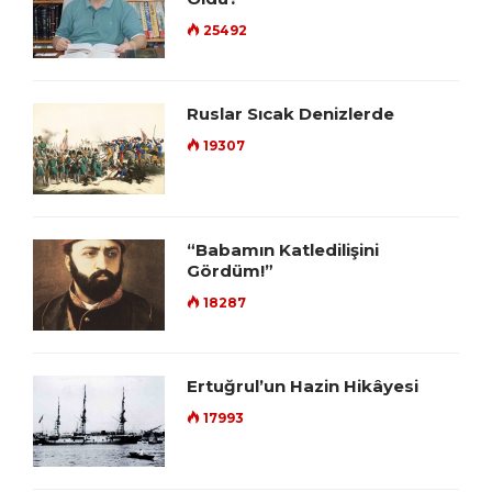
25492
Ruslar Sıcak Denizlerde
19307
“Babamın Katledilişini
Gördüm!”
18287
Ertuğrul’un Hazin Hikâyesi
17993