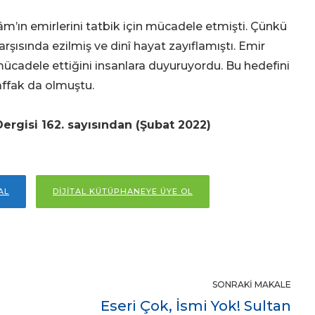
âm’ın emirlerini tatbik için mücadele etmişti. Çünkü
rşısında ezilmiş ve dinî hayat zayıflamıştı. Emir
mücadele ettiğini insanlara duyuruyordu. Bu hedefini
ffak da olmuştu.
ergisi 162. sayısından (Şubat 2022)
AL
DİJİTAL KÜTÜPHANEYE ÜYE OL
)
SONRAKI MAKALE
Eseri Çok, İsmi Yok! Sultan