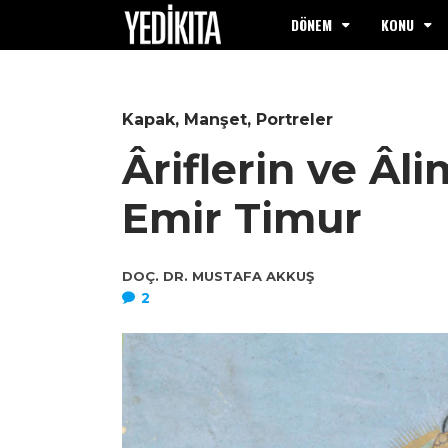
DÖNEM
KONU
Kapak
,
Manşet
,
Portreler
Âriflerin ve Âl
Emir Timur
DOÇ. DR. MUSTAFA AKKUŞ
2