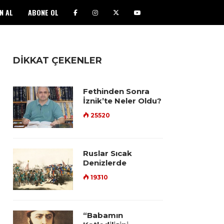
N AL
ABONE OL
DİKKAT ÇEKENLER
Fethinden Sonra
İznik’te Neler Oldu?
25520
Ruslar Sıcak
Denizlerde
19310
“Babamın