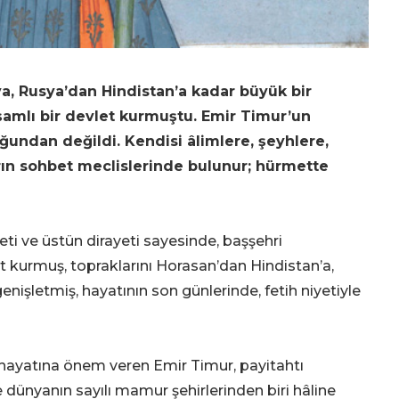
a, Rusya’dan Hindistan’a kadar büyük bir
amlı bir devlet kurmuştu. Emir Timur’un
undan değildi. Kendisi âlimlere, şeyhlere,
rın sohbet meclislerinde bulunur; hürmette
eti ve üstün dirayeti sayesinde, başşehri
kurmuş, topraklarını Horasan’dan Hindistan’a,
işletmiş, hayatının son günlerinde, fetih niyetiyle
 hayatına önem veren Emir Timur, payitahtı
ünyanın sayılı mamur şehirlerinden biri hâline