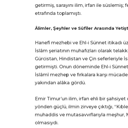
getirmiş, sarayını ilim, irfan ile süslemiş; 
etrafında toplamıştı.
Âlimler, Şeyhler ve Sûfîler Arasında Yetişt
Hanefî mezhebi ve Ehl-i Sünnet itikadı üz
İslâm şeriatının muhafızları olarak telakk
Gürcistan, Hindistan ve Çin seferleriyle 
getirmişti. Onun döneminde Ehl-i Sünnet
İslâmî mezhep ve fırkalara karşı mücadele e
yakından alâka gördü.
Emir Timur’un ilim, irfan ehli bir şahsiy
yönden güçlü, ilmin zirveye çıktığı, “Kıble
muhaddis ve mutasavvıflarıyla meşhur, 
olmasıydı.