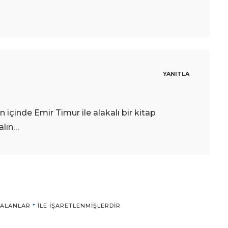
YANITLA
içinde Emir Timur ile alakalı bir kitap
alın…
 ALANLAR
*
ILE IŞARETLENMIŞLERDIR