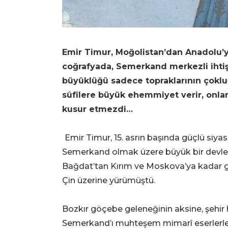
Emir Timur, Moğolistan’dan Anadolu’y
coğrafyada, Semerkand merkezli ihtiş
büyüklüğü sadece topraklarının çokluğ
sûfîlere büyük ehemmiyet verir, onla
kusur etmezdi…
Emir Timur, 15. asrın başında güçlü siyas
Semerkand olmak üzere büyük bir devlet 
Bağdat’tan Kırım ve Moskova’ya kadar gen
Çin üzerine yürümüştü.
Bozkır göçebe geleneğinin aksine, şehir
Semerkand’ı muhteşem mimarî eserlerle d