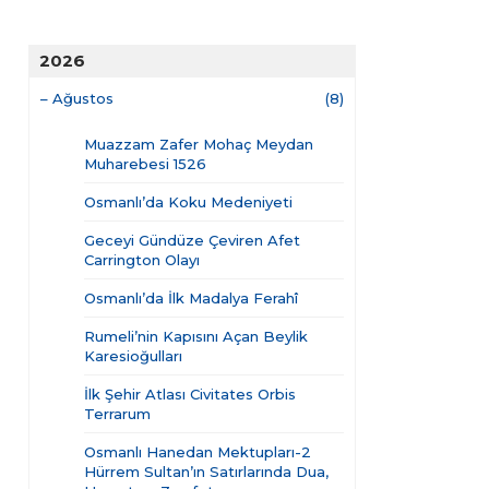
2026
–
Ağustos
(8)
Muazzam Zafer Mohaç Meydan
Muharebesi 1526
Osmanlı’da Koku Medeniyeti
Geceyi Gündüze Çeviren Afet
Carrington Olayı
Osmanlı’da İlk Madalya Ferahî
Rumeli’nin Kapısını Açan Beylik
Karesioğulları
İlk Şehir Atlası Civitates Orbis
Terrarum
Osmanlı Hanedan Mektupları-2
Hürrem Sultan’ın Satırlarında Dua,