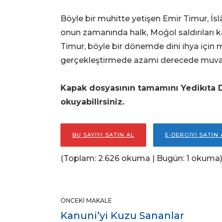
Böyle bir muhitte yetişen Emir Timur, İsl
onun zamanında halk, Moğol saldırıları ka
Timur, böyle bir dönemde dini ihya için 
gerçekleştirmede azami derecede muva
Kapak dosyasının tamamını Yedikıta D
okuyabilirsiniz.
BU SAYIYI SATIN AL
E-DERGİYİ SATIN 
(Toplam: 2.626 okuma | Bugün: 1 okuma
ÖNCEKI MAKALE
Kanuni’yi Kuzu Sananlar