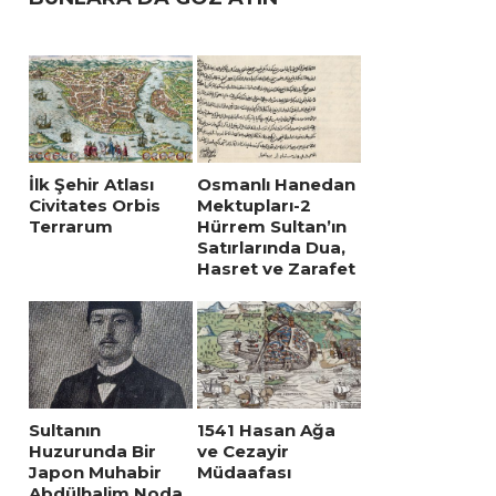
İlk Şehir Atlası
Osmanlı Hanedan
Civitates Orbis
Mektupları-2
Terrarum
Hürrem Sultan’ın
Satırlarında Dua,
Hasret ve Zarafet
Sultanın
1541 Hasan Ağa
Huzurunda Bir
ve Cezayir
Japon Muhabir
Müdaafası
Abdülhalim Noda