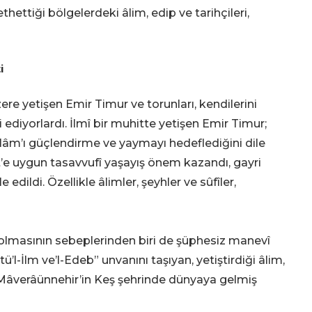
fethettiği bölgelerdeki âlim, edip ve tarihçileri,
i
ere yetişen Emir Timur ve torunları, kendilerini
i ediyorlardı. İlmî bir muhitte yetişen Emir Timur;
İslâm’ı güçlendirme ve yaymayı hedeflediğini dile
’e uygun tasavvufî yaşayış önem kazandı, gayri
dildi. Özellikle âlimler, şeyhler ve sûfîler,
et olmasının sebeplerinden biri de şüphesiz manevî
tü’l-İlm ve’l-Edeb” unvanını taşıyan, yetiştirdiği âlim,
Mâverâünnehir’in Keş şehrinde dünyaya gelmiş