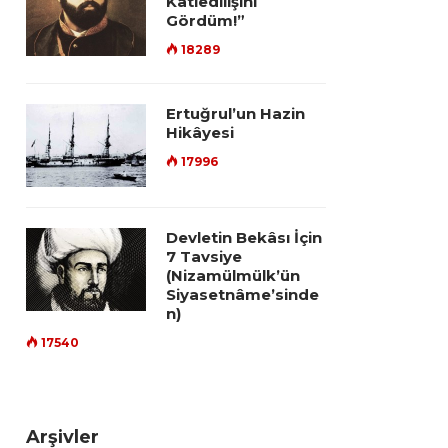
Katledilişini
Gördüm!”
18289
Ertuğrul’un Hazin
Hikâyesi
17996
Devletin Bekâsı İçin
7 Tavsiye
(Nizamülmülk’ün
Siyasetnâme’sinde
n)
17540
Arşivler