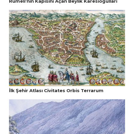
Rumeli’nin Kapısını Açan Beylik Karesioğulları
İlk Şehir Atlası Civitates Orbis Terrarum