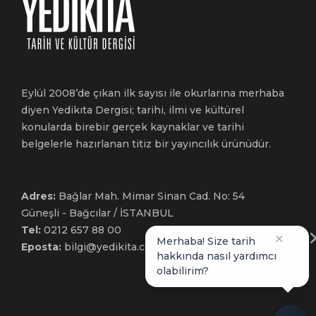
Eylül 2008’de çıkan ilk sayısı ile okurlarına merhaba
diyen Yedikıta Dergisi; tarihi, ilmi ve kültürel
konularda birebir gerçek kaynaklar ve tarihi
belgelerle hazırlanan titiz bir yayıncılık ürünüdür.
Adres:
Bağlar Mah. Mimar Sinan Cad. No: 54
Güneşli - Bağcılar / İSTANBUL
Tel:
0212 657 88 00
×
Merhaba! Size tarih
Eposta:
bilgi@yedikita.com.tr
hakkında nasıl yardımcı
olabilirim?