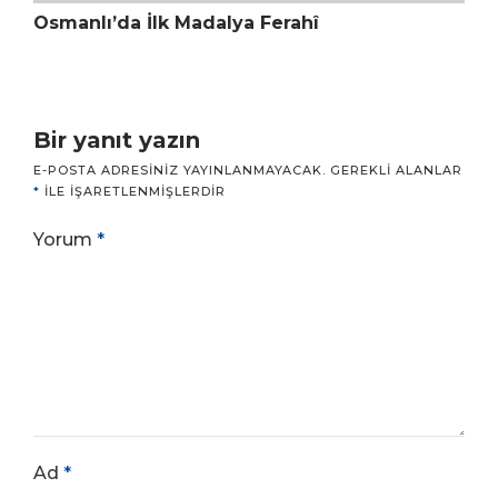
Osmanlı’da İlk Madalya Ferahî
Bir yanıt yazın
E-POSTA ADRESINIZ YAYINLANMAYACAK.
GEREKLI ALANLAR
*
ILE IŞARETLENMIŞLERDIR
Yorum
*
Ad
*