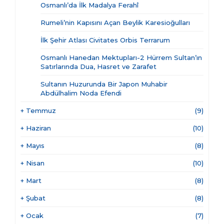
Osmanlı’da İlk Madalya Ferahî
Rumeli’nin Kapısını Açan Beylik Karesioğulları
İlk Şehir Atlası Civitates Orbis Terrarum
Osmanlı Hanedan Mektupları-2 Hürrem Sultan’ın
Satırlarında Dua, Hasret ve Zarafet
Sultanın Huzurunda Bir Japon Muhabir
Abdülhalim Noda Efendi
+
Temmuz
(9)
+
Haziran
(10)
+
Mayıs
(8)
+
Nisan
(10)
+
Mart
(8)
+
Şubat
(8)
+
Ocak
(7)