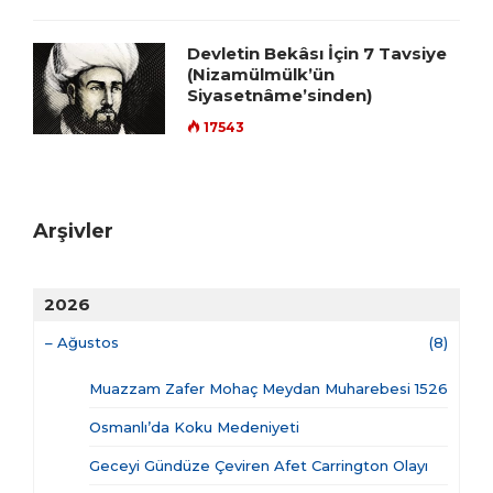
Devletin Bekâsı İçin 7 Tavsiye
(Nizamülmülk’ün
Siyasetnâme’sinden)
17543
Arşivler
2026
–
Ağustos
(8)
Muazzam Zafer Mohaç Meydan Muharebesi 1526
Osmanlı’da Koku Medeniyeti
Geceyi Gündüze Çeviren Afet Carrington Olayı