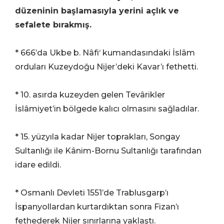
düzeninin başlamasıyla yerini açlık ve
sefalete bırakmış.
* 666’da Ukbe b. Nâfi‘ kumandasındaki İslâm
orduları Kuzeydoğu Nijer’deki Kavar’ı fethetti.
* 10. asırda kuzeyden gelen Tevârikler
İslâmiyet’in bölgede kalıcı olmasını sağladılar.
* 15. yüzyıla kadar Nijer toprakları, Songay
Sultanlığı ile Kânim-Bornu Sultanlığı tarafından
idare edildi.
* Osmanlı Devleti 1551’de Trablusgarp’ı
İspanyollardan kurtardıktan sonra Fizan’ı
fethederek Nijer sınırlarına yaklaştı.