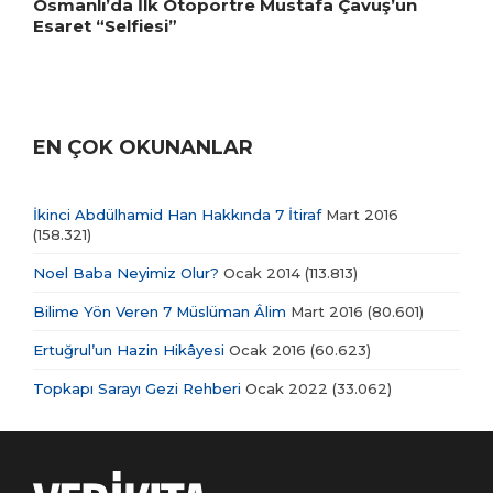
Osmanlı’da İlk Otoportre Mustafa Çavuş’un
Esaret “Selfiesi”
EN ÇOK OKUNANLAR
İkinci Abdülhamid Han Hakkında 7 İtiraf
Mart 2016
(158.321)
Noel Baba Neyimiz Olur?
Ocak 2014
(113.813)
Bilime Yön Veren 7 Müslüman Âlim
Mart 2016
(80.601)
Ertuğrul’un Hazin Hikâyesi
Ocak 2016
(60.623)
Topkapı Sarayı Gezi Rehberi
Ocak 2022
(33.062)