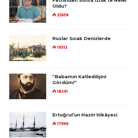
Fethinden Sonra İznik’te Neler
Oldu?
25559
Ruslar Sıcak Denizlerde
19312
“Babamın Katledilişini
Gördüm!”
18291
Ertuğrul’un Hazin Hikâyesi
17999