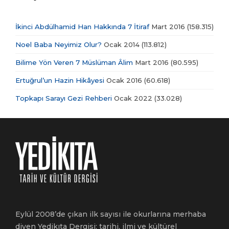
İkinci Abdülhamid Han Hakkında 7 İtiraf
Mart 2016
(158.315)
Noel Baba Neyimiz Olur?
Ocak 2014
(113.812)
Bilime Yön Veren 7 Müslüman Âlim
Mart 2016
(80.595)
Ertuğrul’un Hazin Hikâyesi
Ocak 2016
(60.618)
Topkapı Sarayı Gezi Rehberi
Ocak 2022
(33.028)
Eylül 2008’de çıkan ilk sayısı ile okurlarına merhaba
diyen Yedikıta Dergisi; tarihi, ilmi ve kültürel