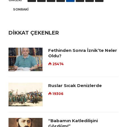
ÖNCEKI
sayfalaması
SONRAKI
DİKKAT ÇEKENLER
Fethinden Sonra İznik’te Neler
Oldu?
25474
Ruslar Sıcak Denizlerde
19306
“Babamın Katledilişini
Gördüm!”