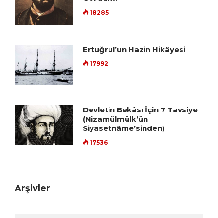
18285
Ertuğrul’un Hazin Hikâyesi
17992
Devletin Bekâsı İçin 7 Tavsiye
(Nizamülmülk’ün
Siyasetnâme’sinden)
17536
Arşivler