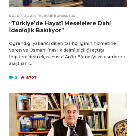
RÖPORTAJLAR
,
TECRÜBE KONUŞUYOR
“Türkiye’de Hayatî Meselelere Dahi
İdeolojik Bakılıyor”
Öğrendiği yabancı dilleri tarihçiliğinin hizmetine
veren ve Osmanlı’nın ilk daimî elçiliği açtığı
İngiltere’deki elçisi Yusuf Agâh Efendi’yi ve eserlerini
araştıran …
0
8707