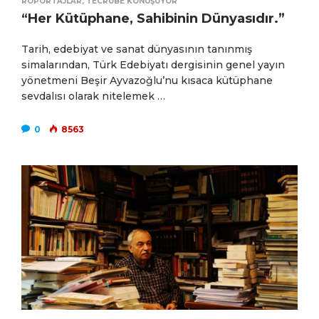
RÖPORTAJLAR
,
TECRÜBE KONUŞUYOR
“Her Kütüphane, Sahibinin Dünyasıdır.”
Tarih, edebiyat ve sanat dünyasının tanınmış
simalarından, Türk Edebiyatı dergisinin genel yayın
yönetmeni Beşir Ayvazoğlu’nu kısaca kütüphane
sevdalısı olarak nitelemek …
0
8563