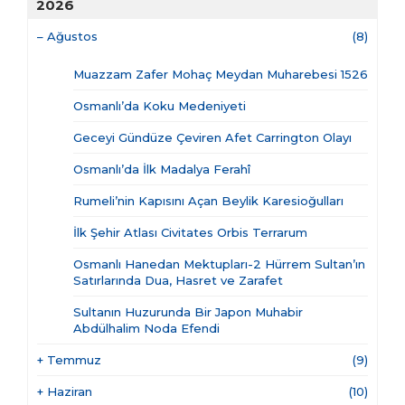
2026
–
Ağustos
(8)
Muazzam Zafer Mohaç Meydan Muharebesi 1526
Osmanlı’da Koku Medeniyeti
Geceyi Gündüze Çeviren Afet Carrington Olayı
Osmanlı’da İlk Madalya Ferahî
Rumeli’nin Kapısını Açan Beylik Karesioğulları
İlk Şehir Atlası Civitates Orbis Terrarum
Osmanlı Hanedan Mektupları-2 Hürrem Sultan’ın
Satırlarında Dua, Hasret ve Zarafet
Sultanın Huzurunda Bir Japon Muhabir
Abdülhalim Noda Efendi
+
Temmuz
(9)
+
Haziran
(10)