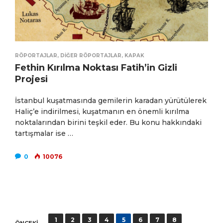
RÖPORTAJLAR
,
DIĞER RÖPORTAJLAR
,
KAPAK
Fethin Kırılma Noktası Fatih’in Gizli
Projesi
İstanbul kuşatmasında gemilerin karadan yürütülerek
Haliç’e indirilmesi, kuşatmanın en önemli kırılma
noktalarından birini teşkil eder. Bu konu hakkındaki
tartışmalar ise …
0
10076
Yazı
1
2
3
4
5
6
7
8