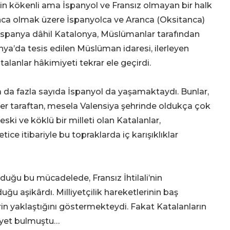
tin kökenli ama İspanyol ve Fransız olmayan bir halk
nca olmak üzere İspanyolca ve Aranca (Oksitanca)
İspanya dâhil Katalonya, Müslümanlar tarafından
anya’da tesis edilen Müslüman idaresi, ilerleyen
talanlar hâkimiyeti tekrar ele geçirdi.
 da fazla sayıda İspanyol da yaşamaktaydı. Bunlar,
iğer taraftan, mesela Valensiya şehrinde oldukça çok
ki ve köklü bir milleti olan Katalanlar,
ce itibariyle bu topraklarda iç karışıklıklar
lduğu bu mücadelede, Fransız İhtilali’nin
 aşikârdı. Milliyetçilik hareketlerinin baş
rin yaklaştığını göstermekteydi. Fakat Katalanların
ayet bulmuştu…