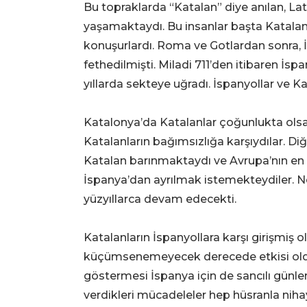
Bu topraklarda “Katalan” diye anılan, La
yaşamaktaydı. Bu insanlar başta Katala
konuşurlardı. Roma ve Gotlardan sonra, 
fethedilmişti. Miladi 711’den itibaren İsp
yıllarda sekteye uğradı. İspanyollar ve Ka
Katalonya’da Katalanlar çoğunlukta olsa
Katalanların bağımsızlığa karşıydılar. D
Katalan barınmaktaydı ve Avrupa’nın en es
İspanya’dan ayrılmak istemekteydiler. Neti
yüzyıllarca devam edecekti.
Katalanların İspanyollara karşı girişmiş o
küçümsenemeyecek derecede etkisi olduğu
göstermesi İspanya için de sancılı günle
verdikleri mücadeleler hep hüsranla nih