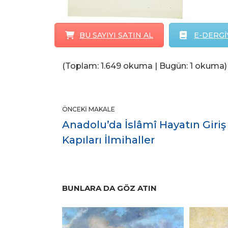
BU SAYIYI SATIN AL
E-DERGİY
(Toplam: 1.649 okuma | Bugün: 1 okuma)
ÖNCEKI MAKALE
Anadolu’da İslâmî Hayatın Giriş
Kapıları İlmihaller
BUNLARA DA GÖZ ATIN