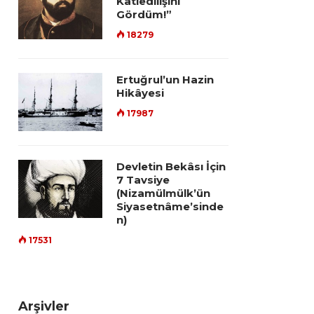
Katledilişini
Gördüm!”
18279
Ertuğrul’un Hazin
Hikâyesi
17987
Devletin Bekâsı İçin
7 Tavsiye
(Nizamülmülk’ün
Siyasetnâme’sinde
n)
17531
Arşivler