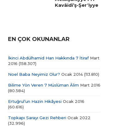
Kavâidi’ş-Şer‘iyye
EN ÇOK OKUNANLAR
İkinci Abdülhamid Han Hakkında 7 İtiraf
Mart
2016
(158.307)
Noel Baba Neyimiz Olur?
Ocak 2014
(113.810)
Bilime Yön Veren 7 Müslüman Âlim
Mart 2016
(80.584)
Ertuğrul’un Hazin Hikâyesi
Ocak 2016
(60.616)
Topkapı Sarayı Gezi Rehberi
Ocak 2022
(32.996)