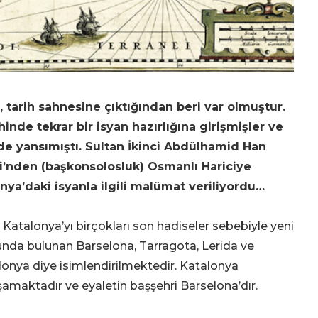
 tarih sahnesine çıktığından beri var olmuştur.
hinde tekrar bir isyan hazırlığına girişmişler ve
de yansımıştı. Sultan İkinci Abdülhamid Han
i’nden (başkonsolosluk) Osmanlı Hariciye
nya’daki isyanla ilgili malûmat veriliyordu…
atalonya’yı birçokları son hadiseler sebebiyle yeni
nda bulunan Barselona, Tarragota, Lerida ve
alonya diye isimlendirilmektedir. Katalonya
şamaktadır ve eyaletin başşehri Barselona’dır.