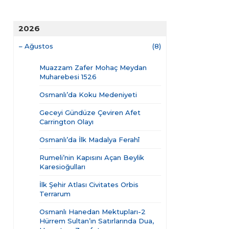
2026
–
Ağustos
(8)
Muazzam Zafer Mohaç Meydan
Muharebesi 1526
Osmanlı’da Koku Medeniyeti
Geceyi Gündüze Çeviren Afet
Carrington Olayı
Osmanlı’da İlk Madalya Ferahî
Rumeli’nin Kapısını Açan Beylik
Karesioğulları
İlk Şehir Atlası Civitates Orbis
Terrarum
Osmanlı Hanedan Mektupları-2
Hürrem Sultan’ın Satırlarında Dua,