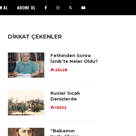
N AL
ABONE OL
DİKKAT ÇEKENLER
Fethinden Sonra
İznik’te Neler Oldu?
25428
Ruslar Sıcak
Denizlerde
19302
“Babamın