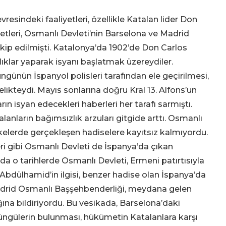
resindeki faaliyetleri, özellikle Katalan lider Don
eketleri, Osmanlı Devleti’nin Barselona ve Madrid
kip edilmişti. Katalonya’da 1902’de Don Carlos
ırlıklar yaparak isyanı başlatmak üzereydiler.
süngünün İspanyol polisleri tarafından ele geçirilmesi,
telikteydi. Mayıs sonlarına doğru Kral 13. Alfons’un
 isyan edecekleri haberleri her tarafı sarmıştı.
lanların bağımsızlık arzuları gitgide arttı. Osmanlı
lkelerde gerçekleşen hadiselere kayıtsız kalmıyordu.
i gibi Osmanlı Devleti de İspanya’da çıkan
ada o tarihlerde Osmanlı Devleti, Ermeni patırtısıyla
Abdülhamid’in ilgisi, benzer hadise olan İspanya’da
adrid Osmanlı Başşehbenderliği, meydana gelen
ğına bildiriyordu. Bu vesikada, Barselona’daki
 süngülerin bulunması, hükümetin Katalanlara karşı