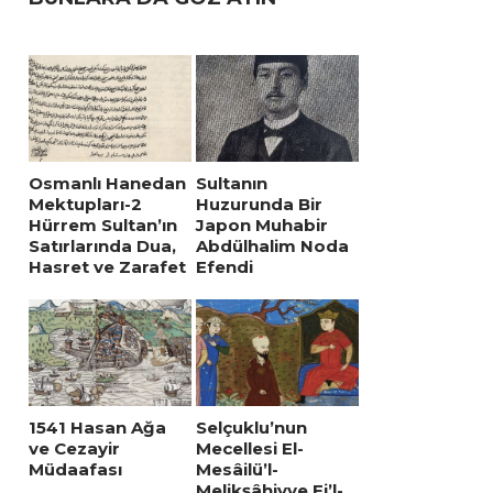
Osmanlı Hanedan
Sultanın
Mektupları-2
Huzurunda Bir
Hürrem Sultan’ın
Japon Muhabir
Satırlarında Dua,
Abdülhalim Noda
Hasret ve Zarafet
Efendi
1541 Hasan Ağa
Selçuklu’nun
ve Cezayir
Mecellesi El-
Müdaafası
Mesâilü’l-
Melikşâhiyye Fi’l-