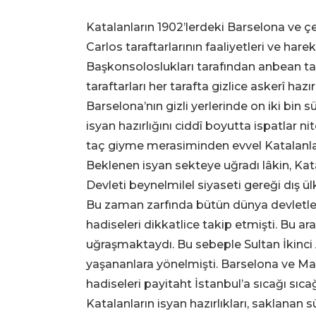
Katalanların 1902’lerdeki Barselona ve çev
Carlos taraftarlarının faaliyetleri ve har
Başkonsoloslukları tarafından anbean ta
taraftarları her tarafta gizlice askerî haz
Barselona’nın gizli yerlerinde on iki bin 
isyan hazırlığını ciddî boyutta ispatlar ni
taç giyme merasiminden evvel Katalanların
Beklenen isyan sekteye uğradı lâkin, Kata
Devleti beynelmilel siyaseti gereği dış ü
Bu zaman zarfında bütün dünya devletler
hadiseleri dikkatlice takip etmişti. Bu ar
uğraşmaktaydı. Bu sebeple Sultan İkinci 
yaşananlara yönelmişti. Barselona ve M
hadiseleri payitaht İstanbul’a sıcağı sıca
Katalanların isyan hazırlıkları, saklanan